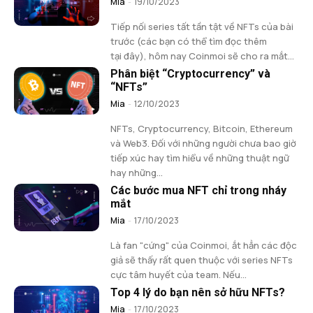
Mia
-
19/10/2023
Tiếp nối series tất tần tật về NFTs của bài
trước (các bạn có thể tìm đọc thêm
tại đây), hôm nay Coinmoi sẽ cho ra mắt...
Phân biệt “Cryptocurrency” và
“NFTs”
Mia
-
12/10/2023
NFTs, Cryptocurrency, Bitcoin, Ethereum
và Web3. Đối với những người chưa bao giờ
tiếp xúc hay tìm hiểu về những thuật ngữ
hay những...
Các bước mua NFT chỉ trong nháy
mắt
Mia
-
17/10/2023
Là fan "cứng" của Coinmoi, ắt hẳn các độc
giả sẽ thấy rất quen thuộc với series NFTs
cực tâm huyết của team. Nếu...
Top 4 lý do bạn nên sở hữu NFTs?
Mia
-
17/10/2023