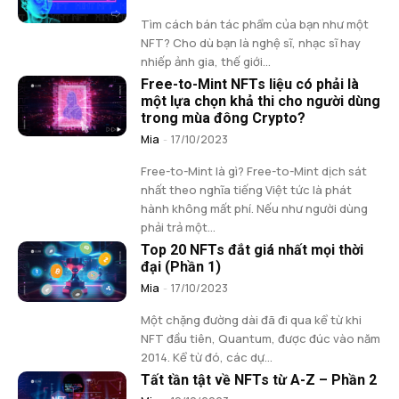
Tìm cách bán tác phẩm của bạn như một
NFT? Cho dù bạn là nghệ sĩ, nhạc sĩ hay
nhiếp ảnh gia, thế giới...
Free-to-Mint NFTs liệu có phải là
một lựa chọn khả thi cho người dùng
trong mùa đông Crypto?
Mia
-
17/10/2023
Free-to-Mint là gì? Free-to-Mint dịch sát
nhất theo nghĩa tiếng Việt tức là phát
hành không mất phí. Nếu như người dùng
phải trả một...
Top 20 NFTs đắt giá nhất mọi thời
đại (Phần 1)
Mia
-
17/10/2023
Một chặng đường dài đã đi qua kể từ khi
NFT đầu tiên, Quantum, được đúc vào năm
2014. Kể từ đó, các dự...
Tất tần tật về NFTs từ A-Z – Phần 2