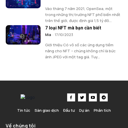
Vào tháng 7 năm 2021, OpenSea, một
trong những thị trường NFT phổ biến nhất
trên thế giới, được định giá 1,5 tỷ đô...
7 loại NFT mà bạn cần biết
Mia
-
17/10/2023
Giới thiệu Có vô số các ứng dụng tiềm
năng cho NFT – chúng không chỉ là bức
ảnh JPEG với một tag giá. Tuy...
Tin tức
Sàn giao dịch
Đầu tư
Dự án
Phân tích
Về chúng tôi