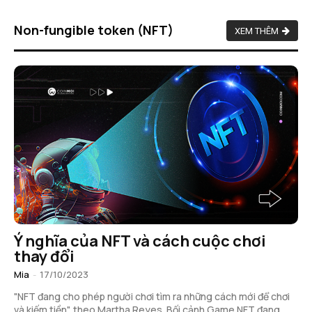
Non-fungible token (NFT)
XEM THÊM
Ý nghĩa của NFT và cách cuộc chơi
thay đổi
Mia
-
17/10/2023
"NFT đang cho phép người chơi tìm ra những cách mới để chơi
và kiếm tiền", theo Martha Reyes. Bối cảnh Game NFT đang