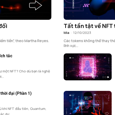
đổi
Tất tần tật về NFT 
Mia
-
12/10/2023
iếm tiền", theo Martha Reyes.
Các tokens không thể thay thế 
lĩnh vực...
ích tắc
ư một NFT? Cho dù bạn là nghệ
...
thời đại (Phần 1)
ừ khi NFT đầu tiên, Quantum,
ác dự...