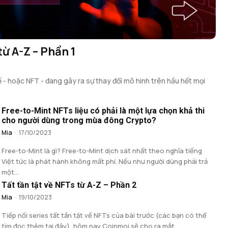
từ A-Z – Phần 1
- hoặc NFT - đang gây ra sự thay đổi mô hình trên hầu hết mọi
Free-to-Mint NFTs liệu có phải là một lựa chọn khả thi
cho người dùng trong mùa đông Crypto?
Mia
-
17/10/2023
Free-to-Mint là gì? Free-to-Mint dịch sát nhất theo nghĩa tiếng
Việt tức là phát hành không mất phí. Nếu như người dùng phải trả
một...
Tất tần tật về NFTs từ A-Z – Phần 2
Mia
-
19/10/2023
Tiếp nối series tất tần tật về NFTs của bài trước (các bạn có thể
tìm đọc thêm tại đây), hôm nay Coinmoi sẽ cho ra mắt...