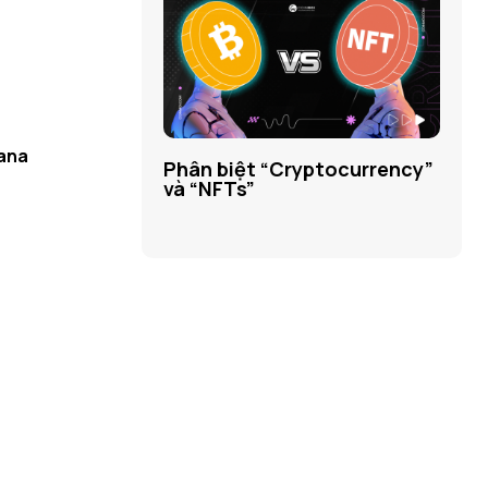
lana
Phân biệt “Cryptocurrency”
và “NFTs”