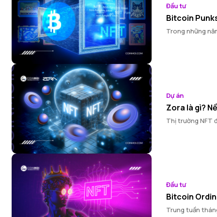
Đầu tư
Bitcoin Punks
Trong những năm 
Dự án
Zora là gì? N
Thị trường NFT đ
Đầu tư
Bitcoin Ordin
Trung tuần tháng 