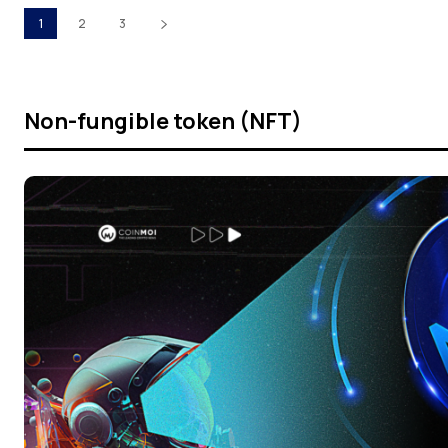
1
2
3
Non-fungible token (NFT)