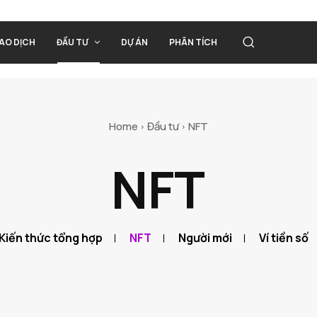
IAO DỊCH
ĐẦU TƯ
DỰ ÁN
PHÂN TÍCH
Home
Đầu tư
NFT
NFT
Kiến thức tổng hợp
NFT
Người mới
Ví tiền số