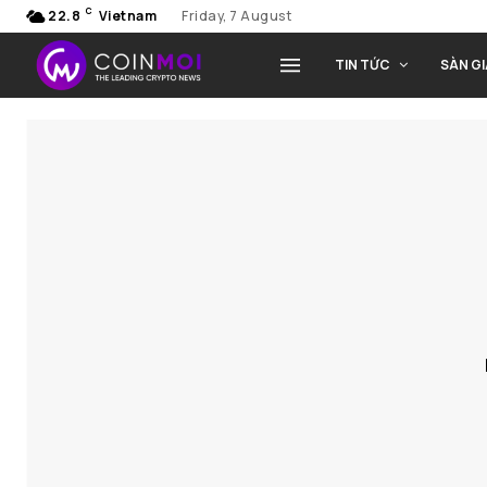
C
22.8
Vietnam
Friday, 7 August
TIN TỨC
SÀN G