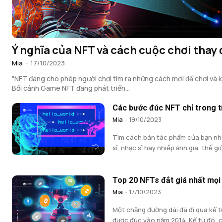
Ý nghĩa của NFT và cách cuộc chơi thay 
Mia
-
17/10/2023
"NFT đang cho phép người chơi tìm ra những cách mới để chơi và k
Bối cảnh Game NFT đang phát triển...
Các bước đúc NFT chỉ trong t
Mia
-
19/10/2023
Tìm cách bán tác phẩm của bạn nh
sĩ, nhạc sĩ hay nhiếp ảnh gia, thế giới
Top 20 NFTs đắt giá nhất mọi 
Mia
-
17/10/2023
Một chặng đường dài đã đi qua kể t
được đúc vào năm 2014. Kể từ đó, c