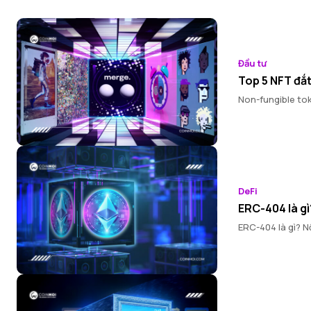
Đầu tư
Top 5 NFT đắt 
Non-fungible tok
DeFi
ERC-404 là g
ERC-404 là gì? Nổ