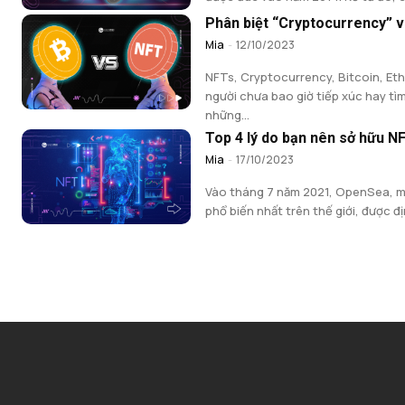
Phân biệt “Cryptocurrency” 
Mia
-
12/10/2023
NFTs, Cryptocurrency, Bitcoin, Et
người chưa bao giờ tiếp xúc hay tì
những...
Top 4 lý do bạn nên sở hữu N
Mia
-
17/10/2023
Vào tháng 7 năm 2021, OpenSea, m
phổ biến nhất trên thế giới, được địn