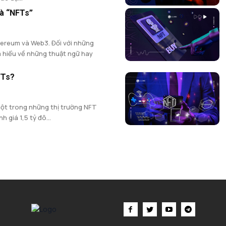
và “NFTs”
hereum và Web3. Đối với những
m hiểu về những thuật ngữ hay
FTs?
ột trong những thị trường NFT
h giá 1,5 tỷ đô...