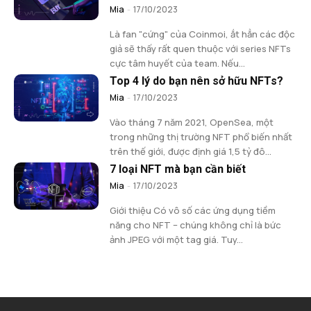
Mia
-
17/10/2023
Là fan "cứng" của Coinmoi, ắt hẳn các độc
giả sẽ thấy rất quen thuộc với series NFTs
cực tâm huyết của team. Nếu...
Top 4 lý do bạn nên sở hữu NFTs?
Mia
-
17/10/2023
Vào tháng 7 năm 2021, OpenSea, một
trong những thị trường NFT phổ biến nhất
trên thế giới, được định giá 1,5 tỷ đô...
7 loại NFT mà bạn cần biết
Mia
-
17/10/2023
Giới thiệu Có vô số các ứng dụng tiềm
năng cho NFT – chúng không chỉ là bức
ảnh JPEG với một tag giá. Tuy...