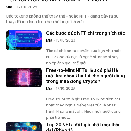
Mia
-
12/10/2023
Các tokens không thể thay thế - hoặc NFT - đang gây ra sự
thay đổi mô hình trên hầu hết mọi lĩnh vực...
Các bước đúc NFT chỉ trong tích tắc
Mia
-
19/10/2023
Tìm cách bán tác phẩm của bạn như một
NFT? Cho dù bạn là nghệ sĩ, nhạc sĩ hay
nhiếp ảnh gia, thế giới...
Free-to-Mint NFTs liệu có phải là
một lựa chọn khả thi cho người dùng
trong mùa đông Crypto?
Mia
-
17/10/2023
Free-to-Mint là gì? Free-to-Mint dịch sát
nhất theo nghĩa tiếng Việt tức là phát
hành không mất phí. Nếu như người dùng
phải trả một...
Top 20 NFTs đắt giá nhất mọi thời
đại (Phần 1)