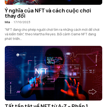
Ý nghĩa của NFT và cách cuộc chơi
thay đổi
Mia
-
17/10/2023
"NFT đang cho phép người chơi tìm ra những cách mới để chơi
và kiếm tiền", theo Martha Reyes. Bối cảnh Game NFT đang
phát triển...
Tất tần tật về NFT từ A-Z – Phần 1