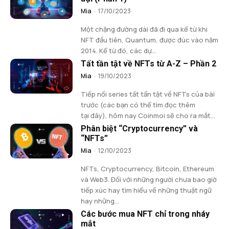
Mia
-
17/10/2023
Một chặng đường dài đã đi qua kể từ khi
NFT đầu tiên, Quantum, được đúc vào năm
2014. Kể từ đó, các dự...
Tất tần tật về NFTs từ A-Z – Phần 2
Mia
-
19/10/2023
Tiếp nối series tất tần tật về NFTs của bài
trước (các bạn có thể tìm đọc thêm
tại đây), hôm nay Coinmoi sẽ cho ra mắt...
Phân biệt “Cryptocurrency” và
“NFTs”
Mia
-
12/10/2023
NFTs, Cryptocurrency, Bitcoin, Ethereum
và Web3. Đối với những người chưa bao giờ
tiếp xúc hay tìm hiểu về những thuật ngữ
hay những...
Các bước mua NFT chỉ trong nháy
mắt