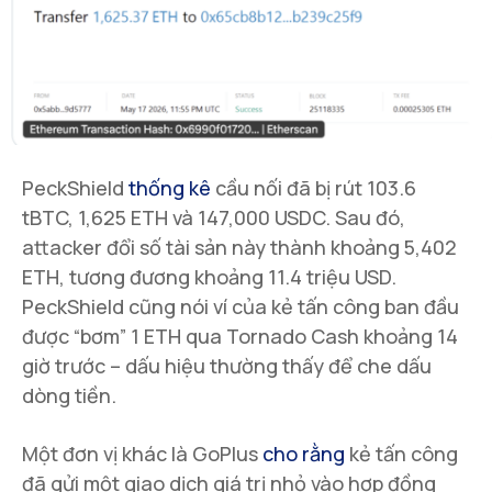
PeckShield
thống kê
cầu nối đã bị rút 103.6
tBTC, 1,625 ETH và 147,000 USDC. Sau đó,
attacker đổi số tài sản này thành khoảng 5,402
ETH, tương đương khoảng 11.4 triệu USD.
PeckShield cũng nói ví của kẻ tấn công ban đầu
được “bơm” 1 ETH qua Tornado Cash khoảng 14
giờ trước – dấu hiệu thường thấy để che dấu
dòng tiền.
Một đơn vị khác là GoPlus
cho rằng
kẻ tấn công
đã gửi một giao dịch giá trị nhỏ vào hợp đồng