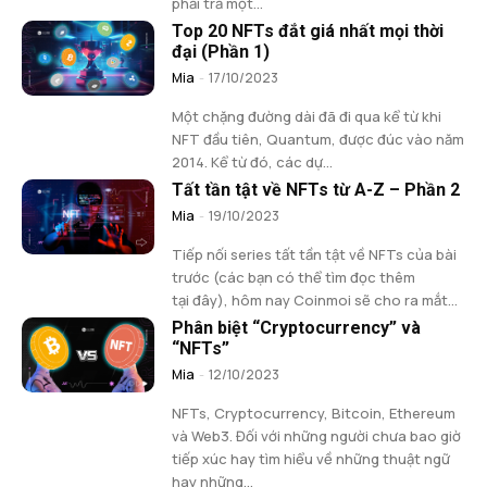
phải trả một...
Top 20 NFTs đắt giá nhất mọi thời
đại (Phần 1)
Mia
-
17/10/2023
Một chặng đường dài đã đi qua kể từ khi
NFT đầu tiên, Quantum, được đúc vào năm
2014. Kể từ đó, các dự...
Tất tần tật về NFTs từ A-Z – Phần 2
Mia
-
19/10/2023
Tiếp nối series tất tần tật về NFTs của bài
trước (các bạn có thể tìm đọc thêm
tại đây), hôm nay Coinmoi sẽ cho ra mắt...
Phân biệt “Cryptocurrency” và
“NFTs”
Mia
-
12/10/2023
NFTs, Cryptocurrency, Bitcoin, Ethereum
và Web3. Đối với những người chưa bao giờ
tiếp xúc hay tìm hiểu về những thuật ngữ
hay những...