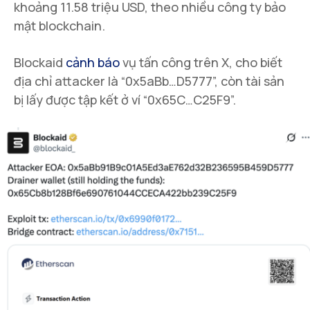
khoảng 11.58 triệu USD, theo nhiều công ty bảo
mật blockchain.
Blockaid
cảnh báo
vụ tấn công trên X, cho biết
địa chỉ attacker là “0x5aBb…D5777”, còn tài sản
bị lấy được tập kết ở ví “0x65C…C25F9”.