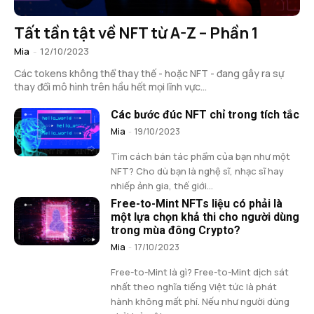
Tất tần tật về NFT từ A-Z – Phần 1
Mia
-
12/10/2023
Các tokens không thể thay thế - hoặc NFT - đang gây ra sự
thay đổi mô hình trên hầu hết mọi lĩnh vực...
Các bước đúc NFT chỉ trong tích tắc
Mia
-
19/10/2023
Tìm cách bán tác phẩm của bạn như một
NFT? Cho dù bạn là nghệ sĩ, nhạc sĩ hay
nhiếp ảnh gia, thế giới...
Free-to-Mint NFTs liệu có phải là
một lựa chọn khả thi cho người dùng
trong mùa đông Crypto?
Mia
-
17/10/2023
Free-to-Mint là gì? Free-to-Mint dịch sát
nhất theo nghĩa tiếng Việt tức là phát
hành không mất phí. Nếu như người dùng