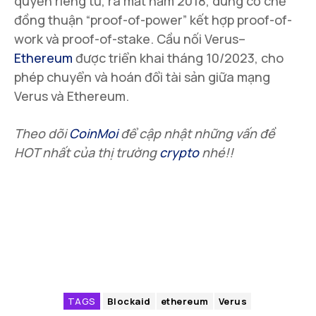
quyền riêng tư, ra mắt năm 2018, dùng cơ chế
đồng thuận “proof-of-power” kết hợp proof-of-
work và proof-of-stake. Cầu nối Verus–
Ethereum
được triển khai tháng 10/2023, cho
phép chuyển và hoán đổi tài sản giữa mạng
Verus và Ethereum.
Theo dõi
CoinMoi
để cập nhật những vấn đề
HOT nhất của thị trường
crypto
nhé!!
TAGS
Blockaid
ethereum
Verus