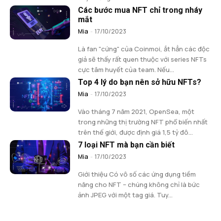
Các bước mua NFT chỉ trong nháy
mắt
Mia
-
17/10/2023
Là fan "cứng" của Coinmoi, ắt hẳn các độc
giả sẽ thấy rất quen thuộc với series NFTs
cực tâm huyết của team. Nếu...
Top 4 lý do bạn nên sở hữu NFTs?
Mia
-
17/10/2023
Vào tháng 7 năm 2021, OpenSea, một
trong những thị trường NFT phổ biến nhất
trên thế giới, được định giá 1,5 tỷ đô...
7 loại NFT mà bạn cần biết
Mia
-
17/10/2023
Giới thiệu Có vô số các ứng dụng tiềm
năng cho NFT – chúng không chỉ là bức
ảnh JPEG với một tag giá. Tuy...