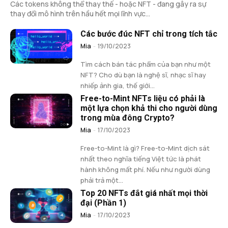
Các tokens không thể thay thế - hoặc NFT - đang gây ra sự
thay đổi mô hình trên hầu hết mọi lĩnh vực...
Các bước đúc NFT chỉ trong tích tắc
Mia
-
19/10/2023
Tìm cách bán tác phẩm của bạn như một
NFT? Cho dù bạn là nghệ sĩ, nhạc sĩ hay
nhiếp ảnh gia, thế giới...
Free-to-Mint NFTs liệu có phải là
một lựa chọn khả thi cho người dùng
trong mùa đông Crypto?
Mia
-
17/10/2023
Free-to-Mint là gì? Free-to-Mint dịch sát
nhất theo nghĩa tiếng Việt tức là phát
hành không mất phí. Nếu như người dùng
phải trả một...
Top 20 NFTs đắt giá nhất mọi thời
đại (Phần 1)
Mia
-
17/10/2023