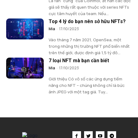
Là fan "cứng" của Coinmoi, ắt hẳn các độc
giả sẽ thấy rất quen thuộc với series NFTs
cực tâm huyết của team. Nếu...
Top 4 lý do bạn nên sở hữu NFTs?
Mia
-
17/10/2023
Vào tháng 7 năm 2021, OpenSea, một
trong những thị trường NFT phổ biến nhất
trên thế giới, được định giá 1,5 tỷ đô...
7 loại NFT mà bạn cần biết
Mia
-
17/10/2023
Giới thiệu Có vô số các ứng dụng tiềm
năng cho NFT – chúng không chỉ là bức
ảnh JPEG với một tag giá. Tuy...