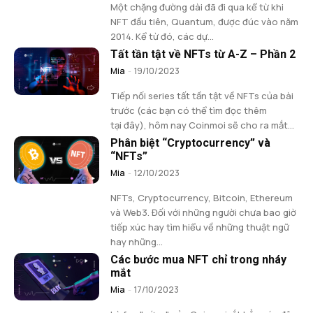
Một chặng đường dài đã đi qua kể từ khi
NFT đầu tiên, Quantum, được đúc vào năm
2014. Kể từ đó, các dự...
Tất tần tật về NFTs từ A-Z – Phần 2
Mia
-
19/10/2023
Tiếp nối series tất tần tật về NFTs của bài
trước (các bạn có thể tìm đọc thêm
tại đây), hôm nay Coinmoi sẽ cho ra mắt...
Phân biệt “Cryptocurrency” và
“NFTs”
Mia
-
12/10/2023
NFTs, Cryptocurrency, Bitcoin, Ethereum
và Web3. Đối với những người chưa bao giờ
tiếp xúc hay tìm hiểu về những thuật ngữ
hay những...
Các bước mua NFT chỉ trong nháy
mắt
Mia
-
17/10/2023