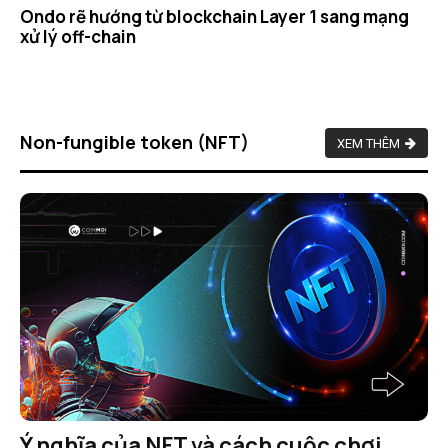
Ondo rẽ hướng từ blockchain Layer 1 sang mạng
xử lý off-chain
Non-fungible token (NFT)
XEM THÊM
Ý nghĩa của NFT và cách cuộc chơi