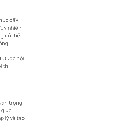
thúc đẩy
Tuy nhiên,
ng có thể
ông.
i Quốc hội
 thị
uan trọng
 giúp
p lý và tạo