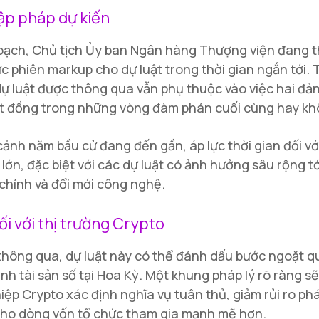
lập pháp dự kiến
oạch, Chủ tịch Ủy ban Ngân hàng Thượng viện đang 
ức phiên markup cho dự luật trong thời gian ngắn tới. 
ự luật được thông qua vẫn phụ thuộc vào việc hai đả
ất đồng trong những vòng đàm phán cuối cùng hay kh
cảnh năm bầu cử đang đến gần, áp lực thời gian đối vớ
lớn, đặc biệt với các dự luật có ảnh hưởng sâu rộng tới
 chính và đổi mới công nghệ.
ối với thị trường Crypto
hông qua, dự luật này có thể đánh dấu bước ngoặt q
ành tài sản số tại Hoa Kỳ. Một khung pháp lý rõ ràng sẽ
ệp Crypto xác định nghĩa vụ tuân thủ, giảm rủi ro phá
cho dòng vốn tổ chức tham gia mạnh mẽ hơn.