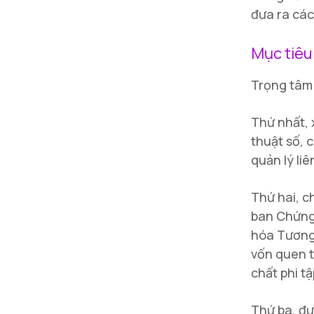
đưa ra các
Mục tiêu
Trọng tâm 
Thứ nhất, 
thuật số, 
quản lý liê
Thứ hai, c
ban Chứng
hóa Tương 
vốn quen t
chất phi tậ
Thứ ba, đư