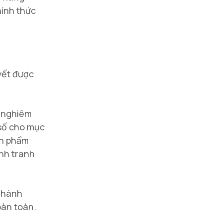
hính thức
uyết được
c nghiêm
 số cho mục
ản phẩm
ạnh tranh
t hành
oàn toàn.