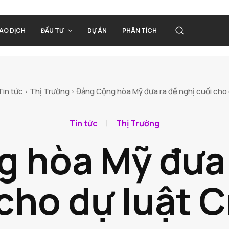
IAO DỊCH
ĐẦU TƯ
DỰ ÁN
PHÂN TÍCH
Tin tức
Thị Trường
Đảng Cộng hòa Mỹ đưa ra đề nghị cuối cho d
Tin tức
Thị Trường
 hòa Mỹ đưa 
cho dự luật 