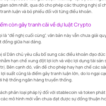
 gian sớm nhất, qua đó cho phép các thượng nghị sĩ c
 tranh luận và bỏ phiếu đối với từng điều khoản.
ểm còn gây tranh cãi về dự luật Crypto
i là “đề nghị cuối cùng”, văn bản này vẫn chưa giải q
t đồng giữa hai đảng.
ị sĩ Dân chủ yêu cầu bổ sung các điều khoản đạo đứ
nhằm hạn chế xung đột lợi ích và việc lợi dụng tài sản
 trị. Bên cạnh đó, vấn đề cho phép hay hạn chế các s
 lợi suất cũng là điểm gây tranh luận lớn, do lo ngại c
với hệ thống ngân hàng truyền thống.
cách phân loại pháp lý đối với stablecoin và token phá
các mô hình mới vẫn chưa đạt được sự đồng thuận h