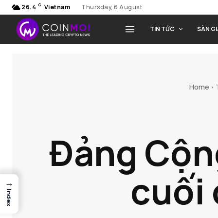
C
26.4
Vietnam
Thursday, 6 August
TIN TỨC
SÀN G
Home
Đảng Cộng
cuối 
→
Index