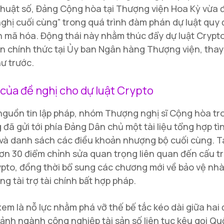
 thuật số, Đảng Cộng hòa tại Thượng viện Hoa Kỳ vừa đ
 nghị cuối cùng” trong quá trình đàm phán dự luật quy 
n mã hóa. Động thái này nhằm thúc đẩy dự luật Crypt
ận chính thức tại Ủy ban Ngân hàng Thượng viện, thay v
hư trước.
 của đề nghị cho dự luật Crypto
guồn tin lập pháp, nhóm Thượng nghị sĩ Cộng hòa tr
đã gửi tới phía Đảng Dân chủ một tài liệu tổng hợp tì
à danh sách các điều khoản nhượng bộ cuối cùng. Tà
n 30 điểm chỉnh sửa quan trọng liên quan đến cấu tr
pto, đồng thời bổ sung các chương mới về bảo vệ nhà
g tài trợ tài chính bất hợp pháp.
em là nỗ lực nhằm phá vỡ thế bế tắc kéo dài giữa hai
cảnh ngành công nghiệp tài sản số liên tục kêu gọi Q