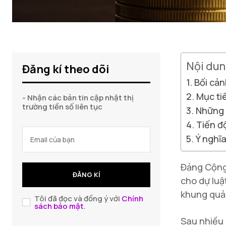
Nội dun
Đăng kí theo dõi
Bối cản
Mục ti
- Nhận các bản tin cập nhật thị
trường tiền số liên tục
Những 
Tiến độ
Ý nghĩa
Đảng Cộng 
ĐĂNG KÍ
cho dự luậ
khung quản
Tôi đã đọc và đồng ý với
Chính
sách bảo mật
.
Sau nhiều 