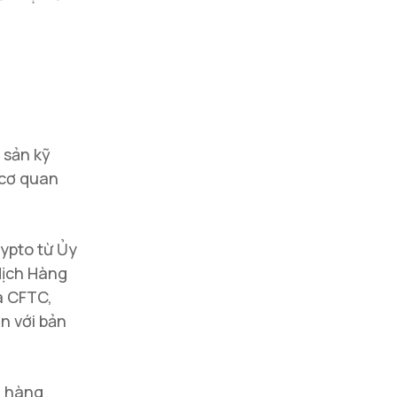
 sản kỹ
 cơ quan
rypto từ Ủy
dịch Hàng
a CFTC,
n với bản
n hàng