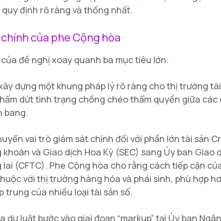
 quy định rõ ràng và thống nhất.
 chính của phe Cộng hòa
của đề nghị xoay quanh ba mục tiêu lớn.
xây dựng một khung pháp lý rõ ràng cho thị trường tài
chấm dứt tình trạng chồng chéo thẩm quyền giữa các
n bang.
huyển vai trò giám sát chính đối với phần lớn tài sản C
 khoán và Giao dịch Hoa Kỳ (SEC) sang Ủy ban Giao 
lai (CFTC). Phe Cộng hòa cho rằng cách tiếp cận củ
huộc với thị trường hàng hóa và phái sinh, phù hợp hơ
p trung của nhiều loại tài sản số.
a dự luật bước vào giai đoạn “markup” tại Ủy ban Ngâ