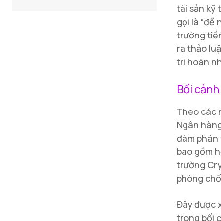
tài sản kỹ
gọi là “đề
trường tiề
ra thảo lu
trì hoãn n
Bối cảnh
Theo các n
Ngân hàng 
đàm phán v
bao gồm hơ
trường Cry
phòng chốn
Đây được x
trong bối 