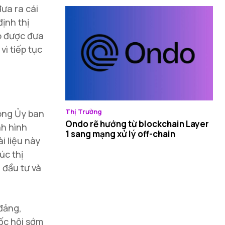
ưa ra cái
định thị
o được đưa
ì tiếp tục
Thị Trường
ong Ủy ban
Ondo rẽ hướng từ blockchain Layer
nh hình
1 sang mạng xử lý off-chain
i liệu này
úc thị
 đầu tư và
 đảng,
uốc hội sớm