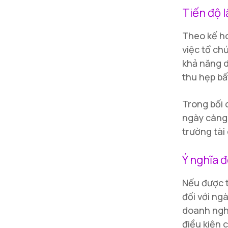
Tiến độ 
Theo kế h
việc tổ ch
khả năng d
thu hẹp b
Trong bối 
ngày càng 
trường tài
Ý nghĩa đ
Nếu được t
đối với ng
doanh nghi
điều kiện 