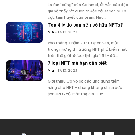
Là fan "cứng" của Coinmoi, ắt hẳn các độc
giả sẽ thấy rất quen thuộc với series NFTs
cực tâm huyết của team. Nếu...
Top 4 lý do bạn nên sở hữu NFTs?
Mia
-
17/10/2023
Vào tháng 7 năm 2021, OpenSea, một
trong những thị trường NFT phổ biến nhất
trên thế giới, được định giá 1,5 tỷ đô...
7 loại NFT mà bạn cần biết
Mia
-
17/10/2023
Giới thiệu Có vô số các ứng dụng tiềm
năng cho NFT – chúng không chỉ là bức
ảnh JPEG với một tag giá. Tuy...