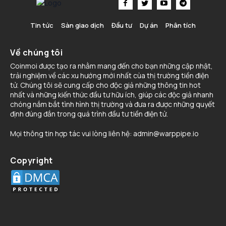
Tin tức
Sàn giao dịch
Đầu tư
Dự án
Phân tích
Về chúng tôi
Coinmoi được tạo ra nhằm mang đến cho bạn những cập nhật,
trải nghiệm về các xu hướng mới nhất cùa thị trường tiền điện
tử. Chúng tôi sẽ cung cấp cho độc giả những thông tin hot
nhất và những kiến thức đầu tư hữu ích, giúp các độc giả nhanh
chóng nắm bắt tình hình thị trường và đưa ra được những quyết
định đúng đắn trong quá trình đầu tư tiền điện tử.
Mọi thông tin hợp tác vui lòng liên hệ:
admin@warppipe.io
Copyright