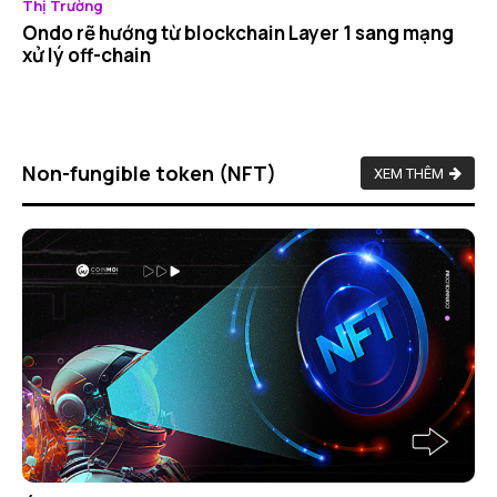
Thị Trường
Ondo rẽ hướng từ blockchain Layer 1 sang mạng
xử lý off-chain
Non-fungible token (NFT)
XEM THÊM