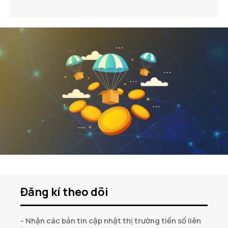
Đăng kí theo dõi
- Nhận các bản tin cập nhật thị trường tiền số liên