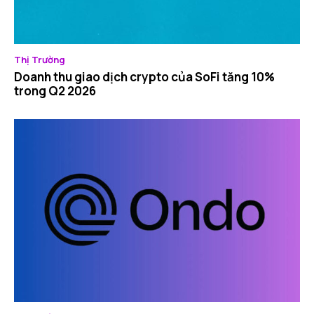
Thị Trường
Doanh thu giao dịch crypto của SoFi tăng 10%
trong Q2 2026