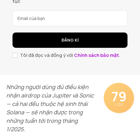
tục
ĐĂNG KÍ
Tôi đã đọc và đồng ý với
Chính sách bảo mật
.
Những người dùng đủ điều kiện
79
nhận airdrop của Jupiter và Sonic
— cả hai đều thuộc hệ sinh thái
/ 100
Solana — sẽ nhận được trong
những tuần tới trong tháng
1/2025.