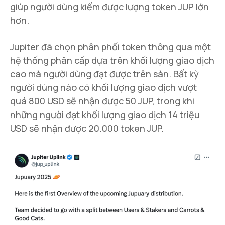
giúp người dùng kiếm được lượng token JUP lớn
hơn.
Jupiter đã chọn phân phối token thông qua một
hệ thống phân cấp dựa trên khối lượng giao dịch
cao mà người dùng đạt được trên sàn. Bất kỳ
người dùng nào có khối lượng giao dịch vượt
quá 800 USD sẽ nhận được 50 JUP, trong khi
những người đạt khối lượng giao dịch 14 triệu
USD sẽ nhận được 20.000 token JUP.