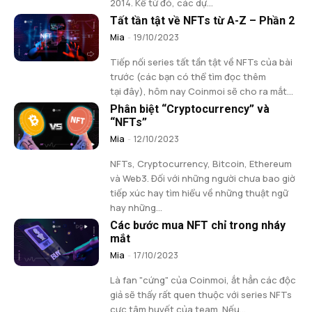
2014. Kể từ đó, các dự...
Tất tần tật về NFTs từ A-Z – Phần 2
Mia
-
19/10/2023
Tiếp nối series tất tần tật về NFTs của bài
trước (các bạn có thể tìm đọc thêm
tại đây), hôm nay Coinmoi sẽ cho ra mắt...
Phân biệt “Cryptocurrency” và
“NFTs”
Mia
-
12/10/2023
NFTs, Cryptocurrency, Bitcoin, Ethereum
và Web3. Đối với những người chưa bao giờ
tiếp xúc hay tìm hiểu về những thuật ngữ
hay những...
Các bước mua NFT chỉ trong nháy
mắt
Mia
-
17/10/2023
Là fan "cứng" của Coinmoi, ắt hẳn các độc
giả sẽ thấy rất quen thuộc với series NFTs
cực tâm huyết của team. Nếu...