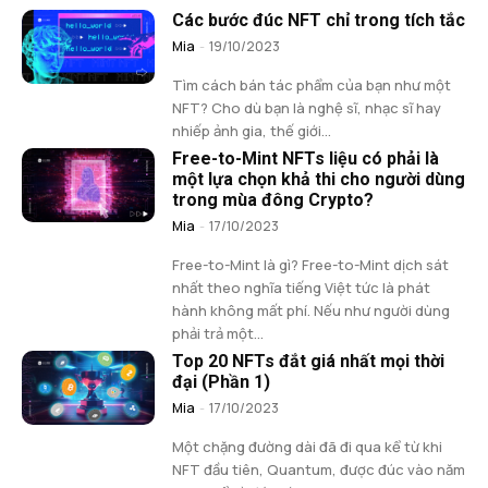
Các bước đúc NFT chỉ trong tích tắc
Mia
-
19/10/2023
Tìm cách bán tác phẩm của bạn như một
NFT? Cho dù bạn là nghệ sĩ, nhạc sĩ hay
nhiếp ảnh gia, thế giới...
Free-to-Mint NFTs liệu có phải là
một lựa chọn khả thi cho người dùng
trong mùa đông Crypto?
Mia
-
17/10/2023
Free-to-Mint là gì? Free-to-Mint dịch sát
nhất theo nghĩa tiếng Việt tức là phát
hành không mất phí. Nếu như người dùng
phải trả một...
Top 20 NFTs đắt giá nhất mọi thời
đại (Phần 1)
Mia
-
17/10/2023
Một chặng đường dài đã đi qua kể từ khi
NFT đầu tiên, Quantum, được đúc vào năm