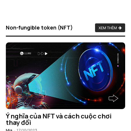
Non-fungible token (NFT)
XEM THÊM
Ý nghĩa của NFT và cách cuộc chơi
thay đổi
Mia
-
17/10/2023