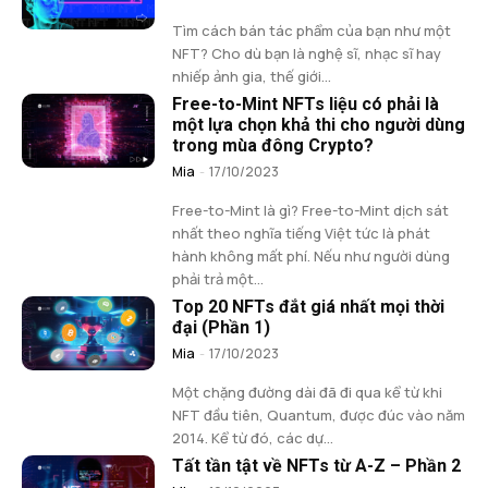
Tìm cách bán tác phẩm của bạn như một
NFT? Cho dù bạn là nghệ sĩ, nhạc sĩ hay
nhiếp ảnh gia, thế giới...
Free-to-Mint NFTs liệu có phải là
một lựa chọn khả thi cho người dùng
trong mùa đông Crypto?
Mia
-
17/10/2023
Free-to-Mint là gì? Free-to-Mint dịch sát
nhất theo nghĩa tiếng Việt tức là phát
hành không mất phí. Nếu như người dùng
phải trả một...
Top 20 NFTs đắt giá nhất mọi thời
đại (Phần 1)
Mia
-
17/10/2023
Một chặng đường dài đã đi qua kể từ khi
NFT đầu tiên, Quantum, được đúc vào năm
2014. Kể từ đó, các dự...
Tất tần tật về NFTs từ A-Z – Phần 2