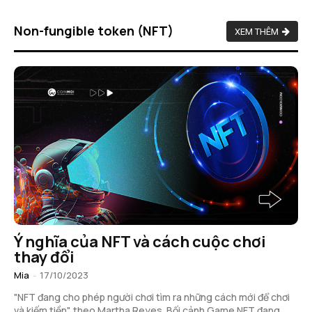
Non-fungible token (NFT)
XEM THÊM
Ý nghĩa của NFT và cách cuộc chơi
thay đổi
Mia
-
17/10/2023
"NFT đang cho phép người chơi tìm ra những cách mới để chơi
và kiếm tiền", theo Martha Reyes. Bối cảnh Game NFT đang