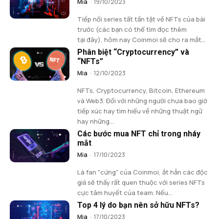
Mia
-
19/10/2023
Tiếp nối series tất tần tật về NFTs của bài
trước (các bạn có thể tìm đọc thêm
tại đây), hôm nay Coinmoi sẽ cho ra mắt...
Phân biệt “Cryptocurrency” và
“NFTs”
Mia
-
12/10/2023
NFTs, Cryptocurrency, Bitcoin, Ethereum
và Web3. Đối với những người chưa bao giờ
tiếp xúc hay tìm hiểu về những thuật ngữ
hay những...
Các bước mua NFT chỉ trong nháy
mắt
Mia
-
17/10/2023
Là fan "cứng" của Coinmoi, ắt hẳn các độc
giả sẽ thấy rất quen thuộc với series NFTs
cực tâm huyết của team. Nếu...
Top 4 lý do bạn nên sở hữu NFTs?
Mia
-
17/10/2023