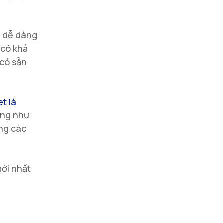
g dễ dàng
 có khả
 có sẵn
t là
cũng như
ựng các
mới nhất