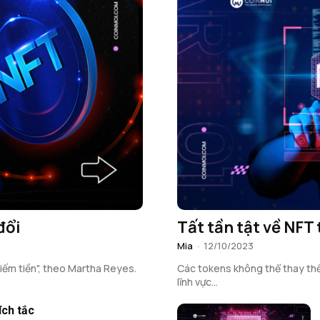
đổi
Tất tần tật về NFT 
Mia
-
12/10/2023
iếm tiền", theo Martha Reyes.
Các tokens không thể thay thế 
lĩnh vực...
ích tắc