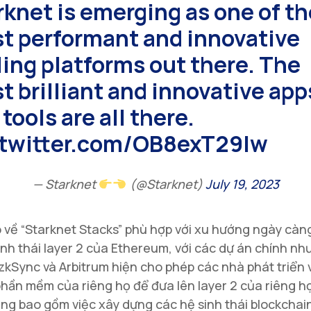
rknet is emerging as one of t
t performant and innovative
ling platforms out there. The
t brilliant and innovative app
tools are all there.
.twitter.com/OB8exT29lw
— Starknet
(@Starknet)
July 19, 2023
về “Starknet Stacks” phù hợp với xu hướng ngày càn
inh thái layer 2 của Ethereum, với các dự án chính nh
zkSync và Arbitrum hiện cho phép các nhà phát triển 
hần mềm của riêng họ để đưa lên layer 2 của riêng họ
ăng bao gồm việc xây dựng các hệ sinh thái blockchai