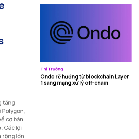
he
s
Thị Trường
Ondo rẽ hướng từ blockchain Layer
1 sang mạng xử lý off-chain
g tăng
ư Polygon,
về cơ bản
. Các lợi
n rộng lớn