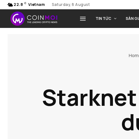
C
22.8
Vietnam
Saturday, 8 August
TIN TỨC
SÀN G
Hom
Starknet 
d