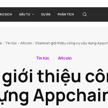
IAO DỊCH
ĐẦU TƯ
DỰ ÁN
PHÂN TÍCH
e
Tin tức
Altcoin
Starknet giới thiệu công cụ xây dựng Appc
Tin tức
Altcoin
giới thiệu c
ựng Appchai