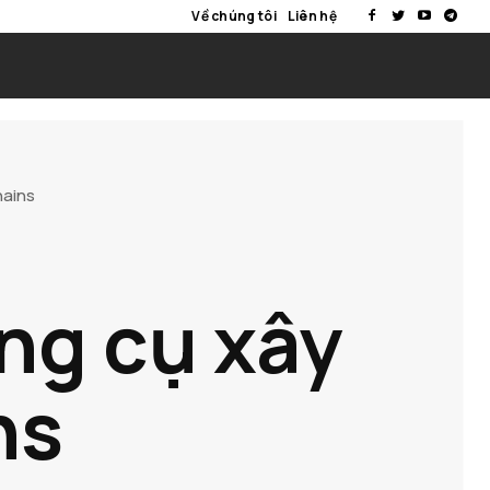
Về chúng tôi
Liên hệ
hains
ông cụ xây
ns