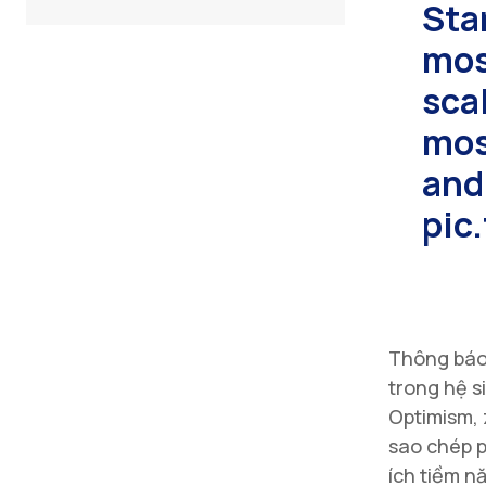
Sta
mos
sca
mos
and 
pic
Thông báo 
trong hệ s
Optimism, 
sao chép p
ích tiềm n