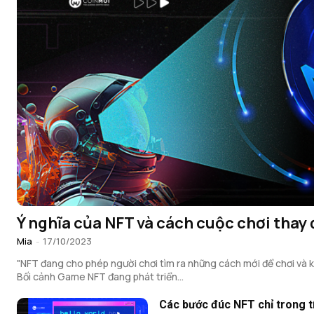
Ý nghĩa của NFT và cách cuộc chơi thay 
Mia
-
17/10/2023
"NFT đang cho phép người chơi tìm ra những cách mới để chơi và k
Bối cảnh Game NFT đang phát triển...
Các bước đúc NFT chỉ trong t