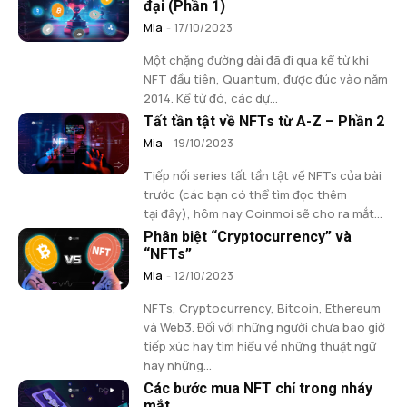
đại (Phần 1)
Mia
-
17/10/2023
Một chặng đường dài đã đi qua kể từ khi
NFT đầu tiên, Quantum, được đúc vào năm
2014. Kể từ đó, các dự...
Tất tần tật về NFTs từ A-Z – Phần 2
Mia
-
19/10/2023
Tiếp nối series tất tần tật về NFTs của bài
trước (các bạn có thể tìm đọc thêm
tại đây), hôm nay Coinmoi sẽ cho ra mắt...
Phân biệt “Cryptocurrency” và
“NFTs”
Mia
-
12/10/2023
NFTs, Cryptocurrency, Bitcoin, Ethereum
và Web3. Đối với những người chưa bao giờ
tiếp xúc hay tìm hiểu về những thuật ngữ
hay những...
Các bước mua NFT chỉ trong nháy
mắt