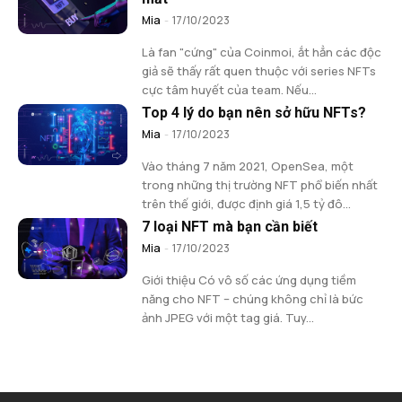
Mia
-
17/10/2023
Là fan "cứng" của Coinmoi, ắt hẳn các độc
giả sẽ thấy rất quen thuộc với series NFTs
cực tâm huyết của team. Nếu...
Top 4 lý do bạn nên sở hữu NFTs?
Mia
-
17/10/2023
Vào tháng 7 năm 2021, OpenSea, một
trong những thị trường NFT phổ biến nhất
trên thế giới, được định giá 1,5 tỷ đô...
7 loại NFT mà bạn cần biết
Mia
-
17/10/2023
Giới thiệu Có vô số các ứng dụng tiềm
năng cho NFT – chúng không chỉ là bức
ảnh JPEG với một tag giá. Tuy...