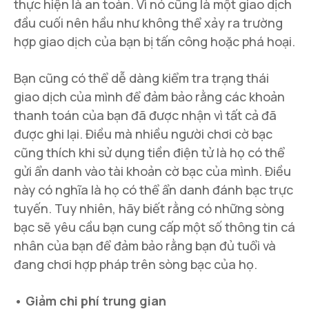
thực hiện là an toàn. Vì nó cũng là một giao dịch
đầu cuối nên hầu như không thể xảy ra trường
hợp giao dịch của bạn bị tấn công hoặc phá hoại.
Bạn cũng có thể dễ dàng kiểm tra trạng thái
giao dịch của mình để đảm bảo rằng các khoản
thanh toán của bạn đã được nhận vì tất cả đã
được ghi lại. Điều mà nhiều người chơi cờ bạc
cũng thích khi sử dụng tiền điện tử là họ có thể
gửi ẩn danh vào tài khoản cờ bạc của mình. Điều
này có nghĩa là họ có thể ẩn danh đánh bạc trực
tuyến. Tuy nhiên, hãy biết rằng có những sòng
bạc sẽ yêu cầu bạn cung cấp một số thông tin cá
nhân của bạn để đảm bảo rằng bạn đủ tuổi và
đang chơi hợp pháp trên sòng bạc của họ.
• Giảm chi phí trung gian