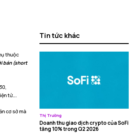
Tin tức khác
phụ thuộc
i bán (short
30,
iện tử….
sản cơ sở mà
Thị Trường
Doanh thu giao dịch crypto của SoFi
tăng 10% trong Q2 2026