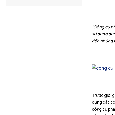
“Công cụ ph
sử dụng đún
đến những 
Trước giờ, g
dụng các côn
công cụ phái