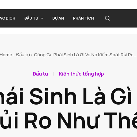
IAO DỊCH
ĐẦU TƯ
DỰ ÁN
PHÂN TÍCH
Home
Đầu tư
Công Cụ Phái Sinh Là Gì Và Nó Kiểm Soát Rủi Ro..
Đầu tư
Kiến thức tổng hợp
ái Sinh Là Gì
ủi Ro Như Th