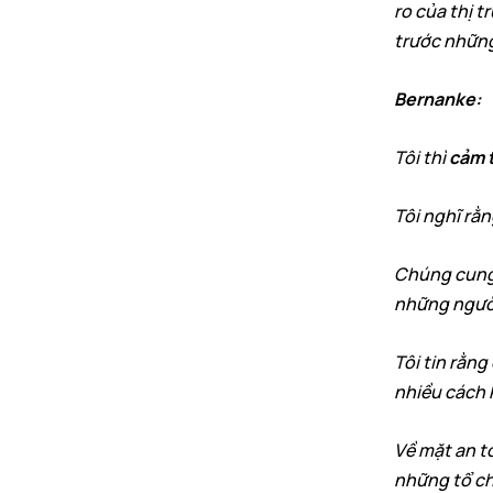
ro của thị 
trước những
Bernanke:
Tôi thì
cảm t
Tôi nghĩ rằn
Chúng cung 
những người
Tôi tin rằng
nhiều cách 
Về mặt an t
những tổ ch