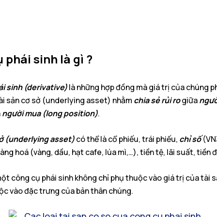
phái sinh là gì ?
i sinh (derivative)
là những hợp đồng mà giá trị của chúng 
ài sản cơ sở (underlying asset) nhằm
chia sẻ rủi ro
giữa
ngườ
à
người mua (long position)
.
ở
(underlying asset)
có thể là cổ phiếu, trái phiếu,
chỉ số
(VN
g hoá (vàng, dầu, hạt cafe, lúa mì,…), tiền tệ, lãi suất, tiền đ
một công cụ phái sinh không chỉ phụ thuộc vào giá trị của tài 
ộc vào đặc trưng của bản thân chúng.