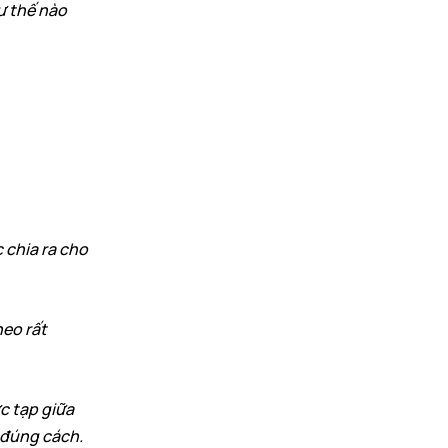
ư thế nào
 chia ra cho
heo rất
c tạp giữa
 đúng cách.