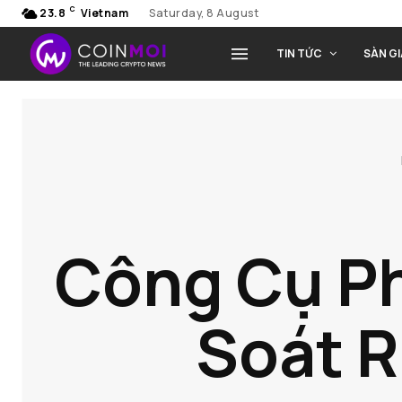
C
23.8
Vietnam
Saturday, 8 August
TIN TỨC
SÀN G
Công Cụ Ph
Soát R