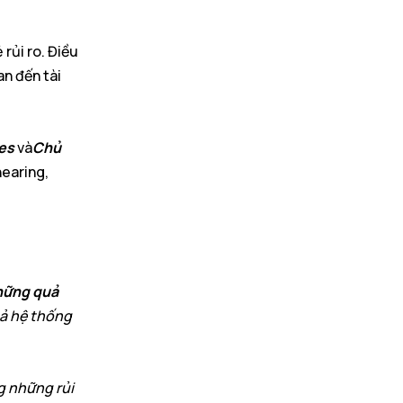
rủi ro. Điều
an đến tài
nes
và
Chủ
earing,
những quả
cả hệ thống
g những rủi