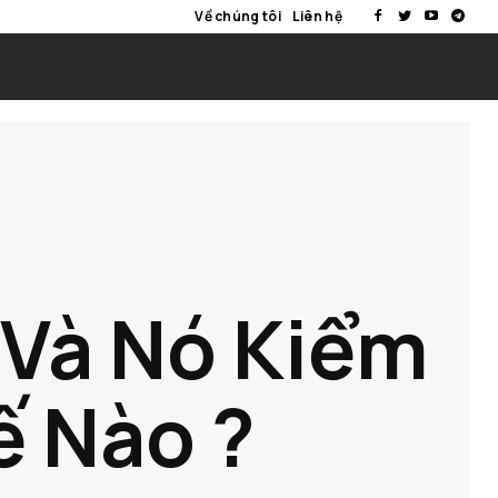
Về chúng tôi
Liên hệ
.
 Và Nó Kiểm
ế Nào ?