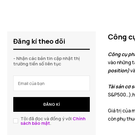
Công cụ 
Đăng kí theo dõi
Công cụ phá
- Nhận các bản tin cập nhật thị
vào những t
trường tiền số liên tục
position)
v
Tài sản cơ s
S&P500…),hàn
ĐĂNG KÍ
Giá trị của 
Tôi đã đọc và đồng ý với
Chính
còn phụ thu
sách bảo mật
.