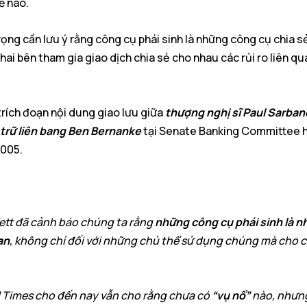
ế nào.
ọng cần lưu ý rằng công cụ phái sinh là những công cụ chia sẻ 
 hai bên tham gia giao dịch chia sẻ cho nhau các rủi ro liên qu
trích đoạn nội dung giao lưu giữa
thượng nghị sĩ Paul Sarba
 trữ liên bang Ben Bernanke
tại Senate Banking Committee h
005.
ett đã cảnh báo chúng ta rằng
những công cụ phái sinh là 
an
, không chỉ đối với những chủ thể sử dụng chúng mà cho 
l Times cho đến nay vẫn cho rằng chưa có
“vụ nổ”
nào, nhưn