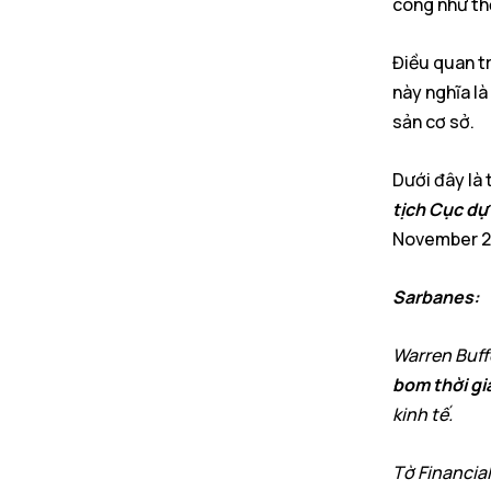
công như th
Điều quan tr
này nghĩa là
sản cơ sở.
Dưới đây là 
tịch Cục dự
November 2
Sarbanes:
Warren Buff
bom thời gi
kinh tế.
Tờ Financia