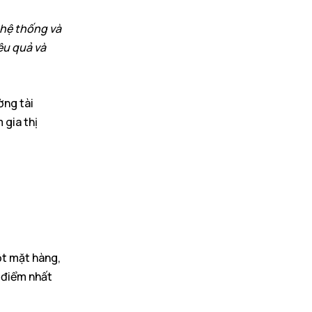
 hệ thống và
ệu quả và
ờng tài
 gia thị
ột mặt hàng,
 điểm nhất