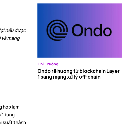
lợi nếu được
i và mang
Thị Trường
Ondo rẽ hướng từ blockchain Layer
1 sang mạng xử lý off-chain
ng hợp lạm
sử dụng
ãi suất thành