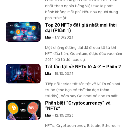
nhất theo nghĩa tiếng Việt tức là phát
hành không mất phí. Nếu như người dùng
phải trả một...
Top 20 NFTs đắt giá nhất mọi thời
đại (Phần 1)
Mia
-
17/10/2023
Một chặng đường dài đã đi qua kể từ khi
NFT đầu tiên, Quantum, được đúc vào năm
2014. Kể từ đó, các dự...
Tất tần tật về NFTs từ A-Z – Phần 2
Mia
-
19/10/2023
Tiếp nối series tất tần tật về NFTs của bài
trước (các bạn có thể tìm đọc thêm
tại đây), hôm nay Coinmoi sẽ cho ra mắt...
Phân biệt “Cryptocurrency” và
“NFTs”
Mia
-
12/10/2023
NFTs, Cryptocurrency, Bitcoin, Ethereum