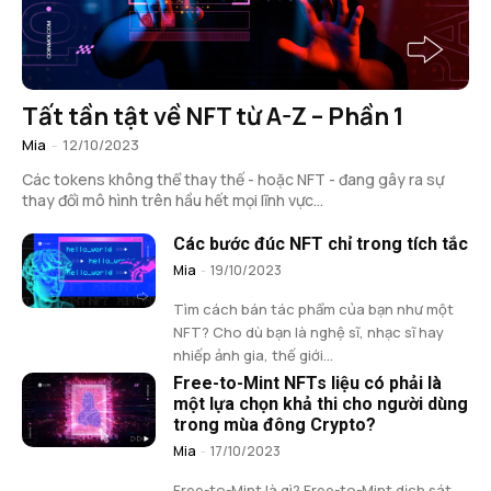
Tất tần tật về NFT từ A-Z – Phần 1
Mia
-
12/10/2023
Các tokens không thể thay thế - hoặc NFT - đang gây ra sự
thay đổi mô hình trên hầu hết mọi lĩnh vực...
Các bước đúc NFT chỉ trong tích tắc
Mia
-
19/10/2023
Tìm cách bán tác phẩm của bạn như một
NFT? Cho dù bạn là nghệ sĩ, nhạc sĩ hay
nhiếp ảnh gia, thế giới...
Free-to-Mint NFTs liệu có phải là
một lựa chọn khả thi cho người dùng
trong mùa đông Crypto?
Mia
-
17/10/2023
Free-to-Mint là gì? Free-to-Mint dịch sát