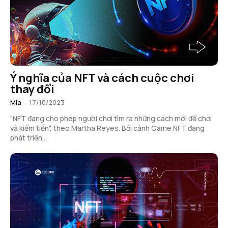
Ý nghĩa của NFT và cách cuộc chơi
thay đổi
Mia
-
17/10/2023
"NFT đang cho phép người chơi tìm ra những cách mới để chơi
và kiếm tiền", theo Martha Reyes. Bối cảnh Game NFT đang
phát triển...