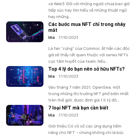
và Web3. Đối với những người chưa bao giờ
tiếp xúc hay tìm hiểu về những thuật ngữ
hay những...
Các bước mua NFT chỉ trong nháy
mắt
Mia
-
17/10/2023
Là fan "cứng" của Coinmoi, ắt hẳn các độc
giả sẽ thấy rất quen thuộc với series NFTs
cực tâm huyết của team. Nếu...
Top 4 lý do bạn nên sở hữu NFTs?
Mia
-
17/10/2023
Vào tháng 7 năm 2021, OpenSea, một
trong những thị trường NFT phổ biến nhất
trên thế giới, được định giá 1,5 tỷ đô...
7 loại NFT mà bạn cần biết
Mia
-
17/10/2023
Giới thiệu Có vô số các ứng dụng tiềm
năng cho NFT – chúng không chỉ là bức