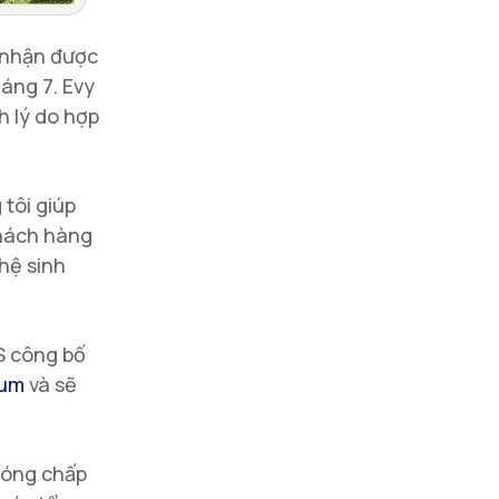
ã nhận được
áng 7. Evy
h lý do hợp
tôi giúp
khách hàng
hệ sinh
S công bố
eum
và sẽ
sóng chấp