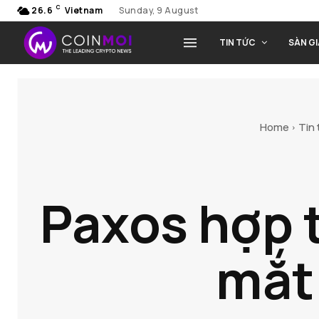
C
26.6
Vietnam
Sunday, 9 August
TIN TỨC
SÀN G
Home
Tin 
Paxos hợp 
mắt