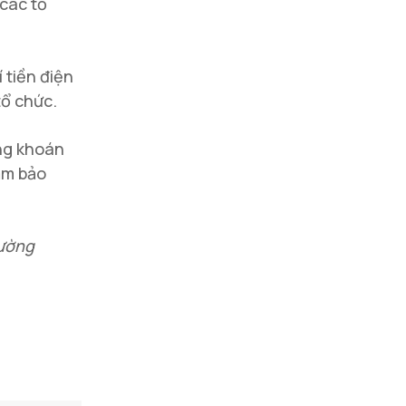
 các tổ
 tiền điện
tổ chức.
ứng khoán
ảm bảo
rường