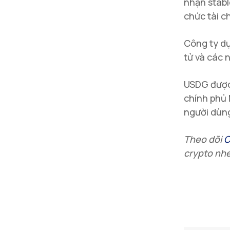
nhận stabl
chức tài c
Công ty dự
tử và các 
USDG được 
chính phủ 
người dùng 
Theo dõi
C
crypto
nhé