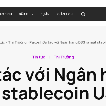
IAO DỊCH
ĐẦU TƯ
DỰ ÁN
PHÂN TÍCH
tức
Thị Trường
Paxos hợp tác với Ngân hàng DBS ra mắt stab
Tin tức
Thị Trường
tác với Ngân 
 stablecoin 