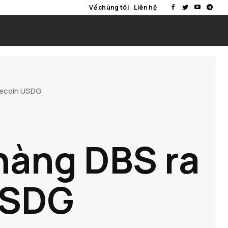
Về chúng tôi
Liên hệ
lecoin USDG
hàng DBS ra
USDG