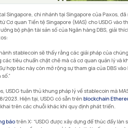
tal Singapore, chi nhánh tại Singapore của Paxos, đ
từ Cơ quan Tiền tệ Singapore (MAS) cho USDG vào th
rưởng bộ phận tài sản số của Ngân hàng DBS, giải thíc
xos:
hành stablecoin sẽ thấy rằng các giải pháp của chúng 
 các tiêu chuẩn chặt chẽ mà cả cơ quan quản lý và 
Sự hợp tác này còn mở rộng sự tham gia của DBS vào 
 số.”
s, USDG tuân thủ khung pháp lý về stablecoin mà MA
8/2023. Hiện tại, USDG có sẵn trên
blockchain
Ether
 khai trên các chuỗi khác khi quy định phát triển.
ng báo
trên X: “USDG được xây dựng để thúc đẩy làn 