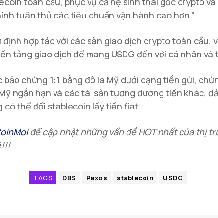
ecoin toàn cầu, phục vụ cả hệ sinh thái gốc crypto và
hính tuân thủ các tiêu chuẩn vận hành cao hơn.”
 định hợp tác với các sàn giao dịch crypto toàn cầu, ví
nền tảng giao dịch để mang USDG đến với cá nhân và 
bảo chứng 1:1 bằng đô la Mỹ dưới dạng tiền gửi, ch
Mỹ ngắn hạn và các tài sản tương đương tiền khác, đ
có thể đổi stablecoin lấy tiền fiat.
oinMoi
để cập nhật những vấn đề HOT nhất của thị t
!!!
TAGS
DBS
Paxos
stablecoin
USDG