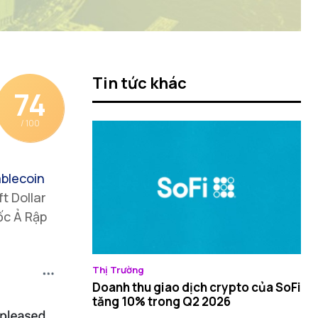
Tin tức khác
74
/ 100
ablecoin
t Dollar
ốc Ả Rập
Thị Trường
Doanh thu giao dịch crypto của SoFi
tăng 10% trong Q2 2026