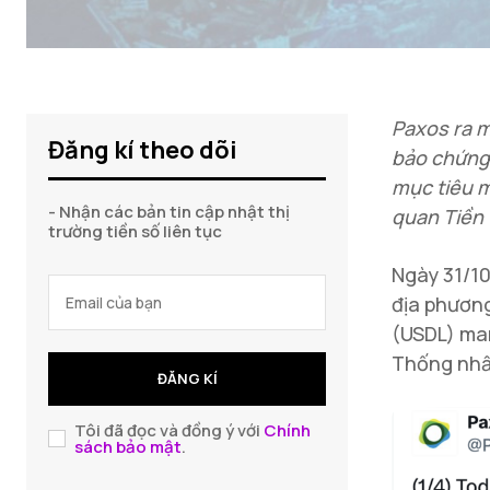
Paxos ra 
Đăng kí theo dõi
bảo chứng 
mục tiêu m
- Nhận các bản tin cập nhật thị
quan Tiền 
trường tiền số liên tục
Ngày 31/1
địa phương
(USDL) man
Thống nhất
ĐĂNG KÍ
Tôi đã đọc và đồng ý với
Chính
sách bảo mật
.