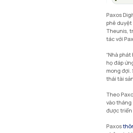
Paxos Digi
phê duyệt 
Theunis, t
tác với Pa
“Nhà phát 
họ đáp ứng
mong đợi. 
thái tài sản
Theo Paxo
vào tháng 
được triển
Paxos
thô