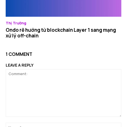
Thị Trường
Ondo rẽ hướng từ blockchain Layer 1 sang mạng
xử lý off-chain
1 COMMENT
LEAVE A REPLY
Comment:
Na