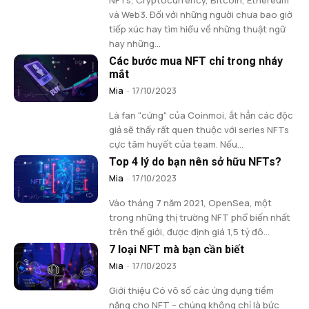
NFTs, Cryptocurrency, Bitcoin, Ethereum
và Web3. Đối với những người chưa bao giờ
tiếp xúc hay tìm hiểu về những thuật ngữ
hay những...
Các bước mua NFT chỉ trong nháy
mắt
Mia
-
17/10/2023
Là fan "cứng" của Coinmoi, ắt hẳn các độc
giả sẽ thấy rất quen thuộc với series NFTs
cực tâm huyết của team. Nếu...
Top 4 lý do bạn nên sở hữu NFTs?
Mia
-
17/10/2023
Vào tháng 7 năm 2021, OpenSea, một
trong những thị trường NFT phổ biến nhất
trên thế giới, được định giá 1,5 tỷ đô...
7 loại NFT mà bạn cần biết
Mia
-
17/10/2023
Giới thiệu Có vô số các ứng dụng tiềm
năng cho NFT – chúng không chỉ là bức