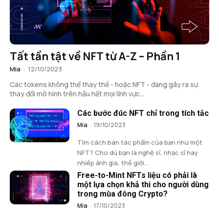
Tất tần tật về NFT từ A-Z – Phần 1
Mia
-
12/10/2023
Các tokens không thể thay thế - hoặc NFT - đang gây ra sự
thay đổi mô hình trên hầu hết mọi lĩnh vực...
Các bước đúc NFT chỉ trong tích tắc
Mia
-
19/10/2023
Tìm cách bán tác phẩm của bạn như một
NFT? Cho dù bạn là nghệ sĩ, nhạc sĩ hay
nhiếp ảnh gia, thế giới...
Free-to-Mint NFTs liệu có phải là
một lựa chọn khả thi cho người dùng
trong mùa đông Crypto?
Mia
-
17/10/2023