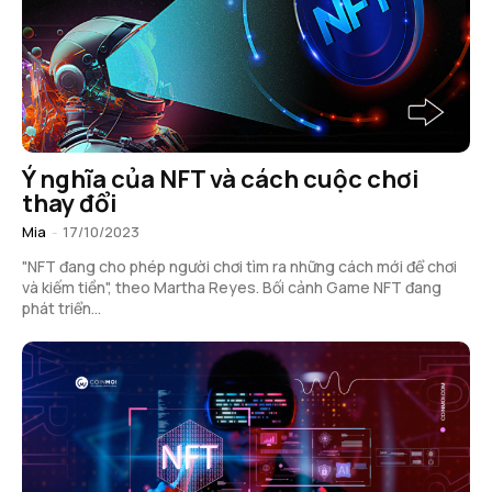
Ý nghĩa của NFT và cách cuộc chơi
thay đổi
Mia
-
17/10/2023
"NFT đang cho phép người chơi tìm ra những cách mới để chơi
và kiếm tiền", theo Martha Reyes. Bối cảnh Game NFT đang
phát triển...