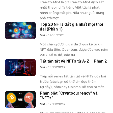
Free-to-Mint là gì? Free-to-Mint dịch sát
nhất theo nghĩa tiếng Việt tức là phát
hành không mất phí. Nếu như người dùng
phải trả một...
Top 20 NFTs đắt giá nhất mọi thời
đại (Phần 1)
Mia
-
17/10/2023
Một chặng đường dài đã đi qua kể từ khi
NFT đầu tiên, Quantum, được đúc vào năm
2014. Kể từ đó, các dự...
Tất tần tật về NFTs từ A-Z – Phần 2
Mia
-
19/10/2023
Tiếp nối series tất tần tật về NFTs của bài
trước (các bạn có thể tìm đọc thêm
tại đây), hôm nay Coinmoi sẽ cho ra mắt...
Phân biệt “Cryptocurrency” và
“NFTs”
Mia
-
12/10/2023