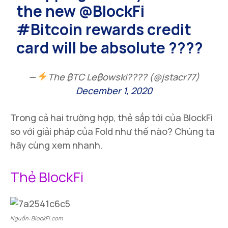
the new
@BlockFi
#Bitcoin
rewards credit
card will be absolute ????
—
The ₿TC Le₿owski???? (@jstacr77)
December 1, 2020
Trong cả hai trường hợp, thẻ sắp tới của BlockFi
so với giải pháp của Fold như thế nào? Chúng ta
hãy cùng xem nhanh.
Thẻ BlockFi
Nguồn: BlockFi.com