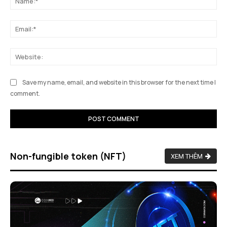
Ema
We
Save my name, email, and website in this browser for the next time I
comment.
Non-fungible token (NFT)
XEM THÊM