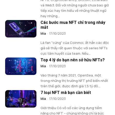
và Web3. Đối với những người chưa bao giờ
tiếp xúc hay tìm hiểu về những thuật ngữ
hay những...
Các bước mua NFT chỉ trong nháy
mắt
Mia
-
17/10/2023
Là fan "cứng" của Coinmoi, ắt hẳn các độc
giả sẽ thấy rất quen thuộc với series NFTs
cực tâm huyết của team. Nếu...
Top 4 lý do bạn nên sở hữu NFTs?
Mia
-
17/10/2023
Vào tháng 7 năm 2021, OpenSea, một
trong những thị trường NFT phổ biến nhất
trên thế giới, được định giá 1,5 tỷ đô...
7 loại NFT mà bạn cần biết
Mia
-
17/10/2023
Giới thiệu Có vô số các ứng dụng tiềm
năng cho NFT – chúng không chỉ là bức