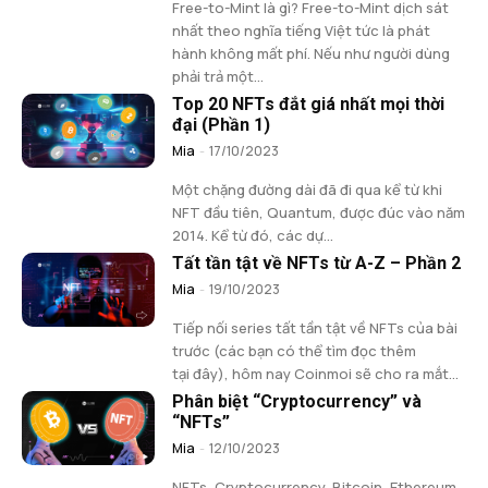
Free-to-Mint là gì? Free-to-Mint dịch sát
nhất theo nghĩa tiếng Việt tức là phát
hành không mất phí. Nếu như người dùng
phải trả một...
Top 20 NFTs đắt giá nhất mọi thời
đại (Phần 1)
Mia
-
17/10/2023
Một chặng đường dài đã đi qua kể từ khi
NFT đầu tiên, Quantum, được đúc vào năm
2014. Kể từ đó, các dự...
Tất tần tật về NFTs từ A-Z – Phần 2
Mia
-
19/10/2023
Tiếp nối series tất tần tật về NFTs của bài
trước (các bạn có thể tìm đọc thêm
tại đây), hôm nay Coinmoi sẽ cho ra mắt...
Phân biệt “Cryptocurrency” và
“NFTs”
Mia
-
12/10/2023
NFTs, Cryptocurrency, Bitcoin, Ethereum