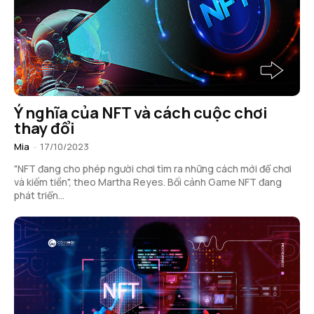
Ý nghĩa của NFT và cách cuộc chơi
thay đổi
Mia
-
17/10/2023
"NFT đang cho phép người chơi tìm ra những cách mới để chơi
và kiếm tiền", theo Martha Reyes. Bối cảnh Game NFT đang
phát triển...