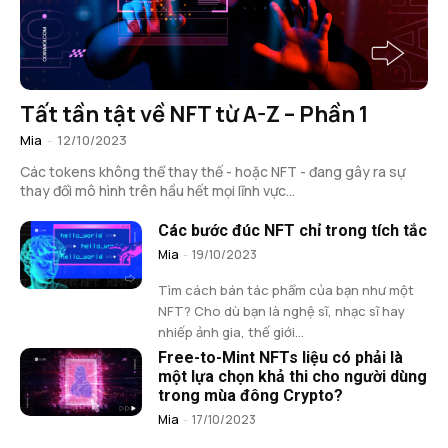
Tất tần tật về NFT từ A-Z – Phần 1
Mia
-
12/10/2023
Các tokens không thể thay thế - hoặc NFT - đang gây ra sự
thay đổi mô hình trên hầu hết mọi lĩnh vực...
Các bước đúc NFT chỉ trong tích tắc
Mia
-
19/10/2023
Tìm cách bán tác phẩm của bạn như một
NFT? Cho dù bạn là nghệ sĩ, nhạc sĩ hay
nhiếp ảnh gia, thế giới...
Free-to-Mint NFTs liệu có phải là
một lựa chọn khả thi cho người dùng
trong mùa đông Crypto?
Mia
-
17/10/2023