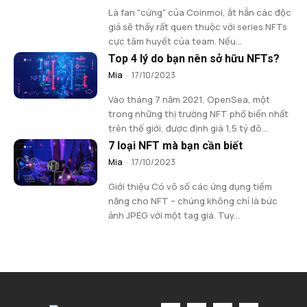
Là fan "cứng" của Coinmoi, ắt hẳn các độc
giả sẽ thấy rất quen thuộc với series NFTs
cực tâm huyết của team. Nếu...
Top 4 lý do bạn nên sở hữu NFTs?
Mia
-
17/10/2023
Vào tháng 7 năm 2021, OpenSea, một
trong những thị trường NFT phổ biến nhất
trên thế giới, được định giá 1,5 tỷ đô...
7 loại NFT mà bạn cần biết
Mia
-
17/10/2023
Giới thiệu Có vô số các ứng dụng tiềm
năng cho NFT – chúng không chỉ là bức
ảnh JPEG với một tag giá. Tuy...