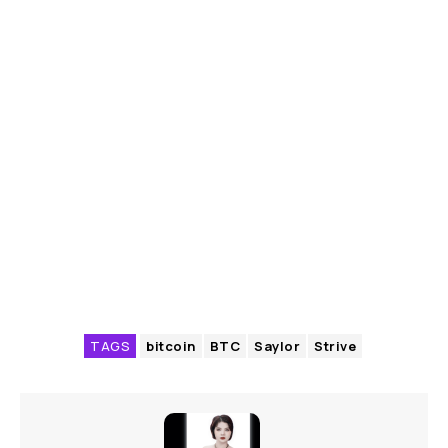
TAGS
bitcoin
BTC
Saylor
Strive