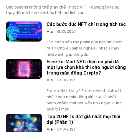
Các tokens không thể thay thế - hoặc NFT - đang gây ra sự
thay đổi mô hình trên hầu hết mọi lĩnh vực...
Các bước đúc NFT chỉ trong tích tắc
Mia
-
19/10/2023
Tìm cách bán tác phẩm của bạn như một
NFT? Cho dù bạn là nghệ sĩ, nhạc sĩ hay
nhiếp ảnh gia, thế giới...
Free-to-Mint NFTs liệu có phải là
một lựa chọn khả thi cho người dùng
trong mùa đông Crypto?
Mia
-
17/10/2023
Free-to-Mint là gì? Free-to-Mint dịch sát
nhất theo nghĩa tiếng Việt tức là phát
hành không mất phí. Nếu như người dùng
phải trả một...
Top 20 NFTs đắt giá nhất mọi thời
đại (Phần 1)
Mia
-
17/10/2023