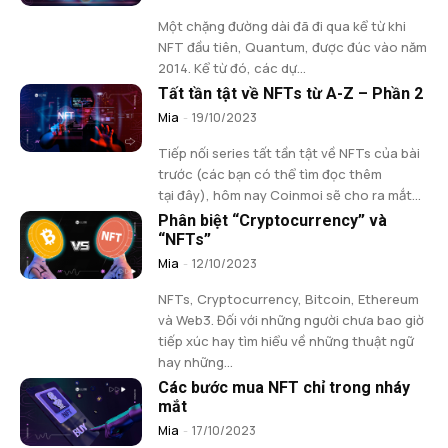
Một chặng đường dài đã đi qua kể từ khi
NFT đầu tiên, Quantum, được đúc vào năm
2014. Kể từ đó, các dự...
Tất tần tật về NFTs từ A-Z – Phần 2
Mia
-
19/10/2023
Tiếp nối series tất tần tật về NFTs của bài
trước (các bạn có thể tìm đọc thêm
tại đây), hôm nay Coinmoi sẽ cho ra mắt...
Phân biệt “Cryptocurrency” và
“NFTs”
Mia
-
12/10/2023
NFTs, Cryptocurrency, Bitcoin, Ethereum
và Web3. Đối với những người chưa bao giờ
tiếp xúc hay tìm hiểu về những thuật ngữ
hay những...
Các bước mua NFT chỉ trong nháy
mắt
Mia
-
17/10/2023