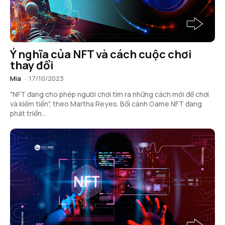
Ý nghĩa của NFT và cách cuộc chơi
thay đổi
Mia
-
17/10/2023
"NFT đang cho phép người chơi tìm ra những cách mới để chơi
và kiếm tiền", theo Martha Reyes. Bối cảnh Game NFT đang
phát triển...