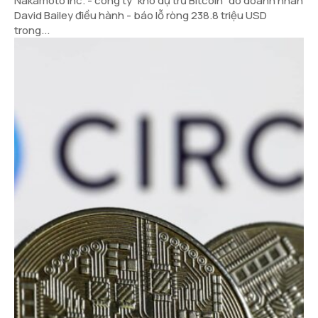
Nakamoto Inc. - công ty “kho dự trữ Bitcoin” do doanh nhân
David Bailey điều hành - báo lỗ ròng 238.8 triệu USD
trong...