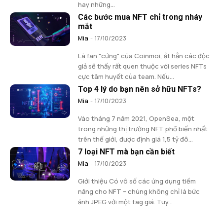
hay những...
Các bước mua NFT chỉ trong nháy
mắt
Mia
-
17/10/2023
Là fan "cứng" của Coinmoi, ắt hẳn các độc
giả sẽ thấy rất quen thuộc với series NFTs
cực tâm huyết của team. Nếu...
Top 4 lý do bạn nên sở hữu NFTs?
Mia
-
17/10/2023
Vào tháng 7 năm 2021, OpenSea, một
trong những thị trường NFT phổ biến nhất
trên thế giới, được định giá 1,5 tỷ đô...
7 loại NFT mà bạn cần biết
Mia
-
17/10/2023
Giới thiệu Có vô số các ứng dụng tiềm
năng cho NFT – chúng không chỉ là bức
ảnh JPEG với một tag giá. Tuy...