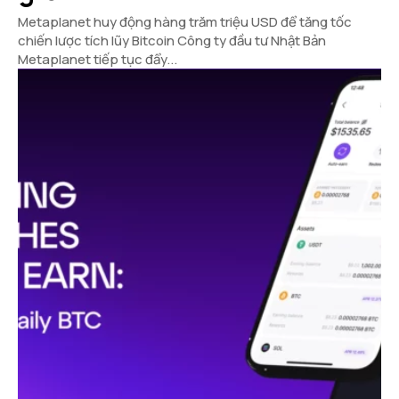
Metaplanet huy động hàng trăm triệu USD để tăng tốc
chiến lược tích lũy Bitcoin Công ty đầu tư Nhật Bản
Metaplanet tiếp tục đẩy...