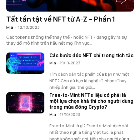
Tất tần tật về NFT từ A-Z – Phần 1
Mia
-
12/10/2023
Các tokens không thể thay thế - hoặc NFT - đang gây ra sự
thay đổi mô hình trên hầu hết mọi lĩnh vực...
Các bước đúc NFT chỉ trong tích tắc
Mia
-
19/10/2023
Tìm cách bán tác phẩm của bạn như một
NFT? Cho dù bạn là nghệ sĩ, nhạc sĩ hay
nhiếp ảnh gia, thế giới...
Free-to-Mint NFTs liệu có phải là
một lựa chọn khả thi cho người dùng
trong mùa đông Crypto?
Mia
-
17/10/2023
Free-to-Mint là gì? Free-to-Mint dịch sát
nhất theo nghĩa tiếng Việt tức là phát
hành không mất phí. Nếu như người dùng