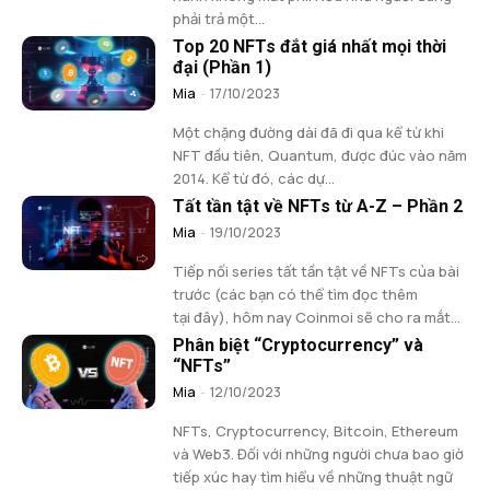
phải trả một...
Top 20 NFTs đắt giá nhất mọi thời
đại (Phần 1)
Mia
-
17/10/2023
Một chặng đường dài đã đi qua kể từ khi
NFT đầu tiên, Quantum, được đúc vào năm
2014. Kể từ đó, các dự...
Tất tần tật về NFTs từ A-Z – Phần 2
Mia
-
19/10/2023
Tiếp nối series tất tần tật về NFTs của bài
trước (các bạn có thể tìm đọc thêm
tại đây), hôm nay Coinmoi sẽ cho ra mắt...
Phân biệt “Cryptocurrency” và
“NFTs”
Mia
-
12/10/2023
NFTs, Cryptocurrency, Bitcoin, Ethereum
và Web3. Đối với những người chưa bao giờ
tiếp xúc hay tìm hiểu về những thuật ngữ