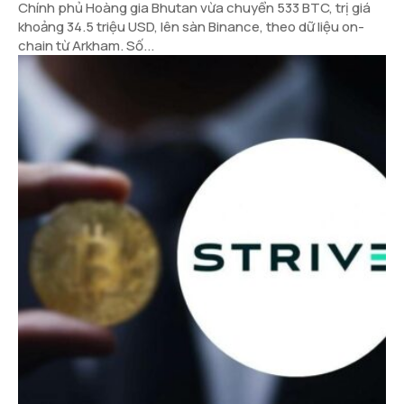
Chính phủ Hoàng gia Bhutan vừa chuyển 533 BTC, trị giá
khoảng 34.5 triệu USD, lên sàn Binance, theo dữ liệu on-
chain từ Arkham. Số...