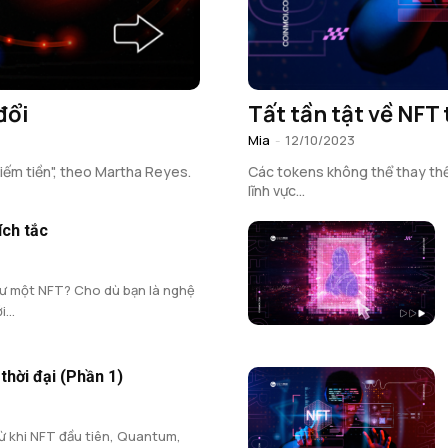
đổi
Tất tần tật về NFT 
Mia
-
12/10/2023
iếm tiền", theo Martha Reyes.
Các tokens không thể thay thế 
lĩnh vực...
ích tắc
ư một NFT? Cho dù bạn là nghệ
...
thời đại (Phần 1)
ừ khi NFT đầu tiên, Quantum,