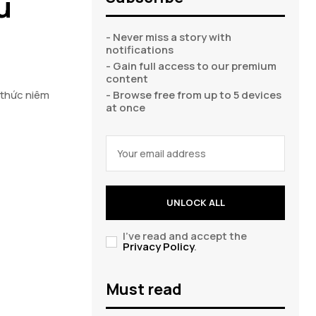
u
- Never miss a story with
notifications
- Gain full access to our premium
content
 thức niêm
- Browse free from up to 5 devices
at once
UNLOCK ALL
I've read and accept the
Privacy Policy
.
Must read