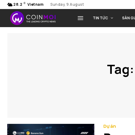
C
28.2
Vietnam
Sunday, 9 August
TIN TỨC
SÀN G
Tag
Dự án