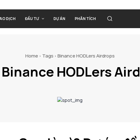
IAO DỊCH
ĐẦU TƯ
DỰ ÁN
PHÂN TÍCH
Home
Tags
Binance HODLers Airdrops
:
Binance HODLers Air