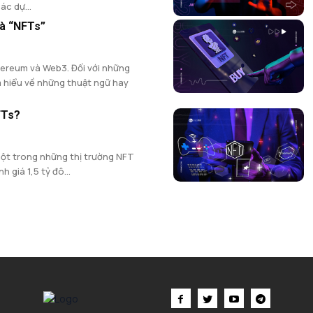
ác dự...
và “NFTs”
hereum và Web3. Đối với những
m hiểu về những thuật ngữ hay
FTs?
ột trong những thị trường NFT
h giá 1,5 tỷ đô...