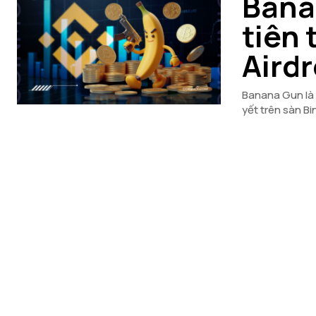
Bana
tiên
Aird
Banana Gun là 
yết trên sàn B