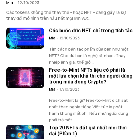
Mia
-
12/10/2023
Các tokens không thể thay thế - hoặc NFT - đang gây ra sự
thay đổi mô hình trên hầu hết mọi lĩnh vực...
Các bước đúc NFT chỉ trong tích tắc
Mia
-
19/10/2023
Tìm cách bán tác phẩm của bạn như một
NFT? Cho dù bạn là nghệ sĩ, nhạc sĩ hay
nhiếp ảnh gia, thế giới...
Free-to-Mint NFTs liệu có phải là
một lựa chọn khả thi cho người dùng
trong mùa đông Crypto?
Mia
-
17/10/2023
Free-to-Mint là gì? Free-to-Mint dịch sát
nhất theo nghĩa tiếng Việt tức là phát
hành không mất phí. Nếu như người dùng
phải trả một...
Top 20 NFTs đắt giá nhất mọi thời
đại (Phần 1)