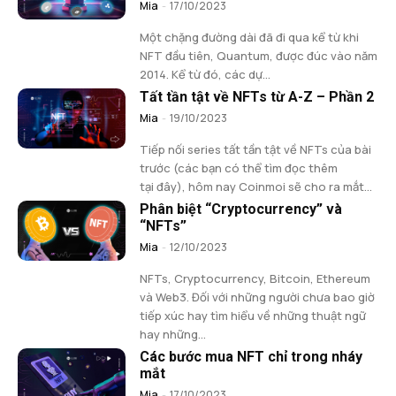
Mia
-
17/10/2023
Một chặng đường dài đã đi qua kể từ khi
NFT đầu tiên, Quantum, được đúc vào năm
2014. Kể từ đó, các dự...
Tất tần tật về NFTs từ A-Z – Phần 2
Mia
-
19/10/2023
Tiếp nối series tất tần tật về NFTs của bài
trước (các bạn có thể tìm đọc thêm
tại đây), hôm nay Coinmoi sẽ cho ra mắt...
Phân biệt “Cryptocurrency” và
“NFTs”
Mia
-
12/10/2023
NFTs, Cryptocurrency, Bitcoin, Ethereum
và Web3. Đối với những người chưa bao giờ
tiếp xúc hay tìm hiểu về những thuật ngữ
hay những...
Các bước mua NFT chỉ trong nháy
mắt
Mia
-
17/10/2023