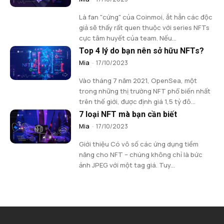
Là fan "cứng" của Coinmoi, ắt hẳn các độc
giả sẽ thấy rất quen thuộc với series NFTs
cực tâm huyết của team. Nếu...
Top 4 lý do bạn nên sở hữu NFTs?
Mia
-
17/10/2023
Vào tháng 7 năm 2021, OpenSea, một
trong những thị trường NFT phổ biến nhất
trên thế giới, được định giá 1,5 tỷ đô...
7 loại NFT mà bạn cần biết
Mia
-
17/10/2023
Giới thiệu Có vô số các ứng dụng tiềm
năng cho NFT – chúng không chỉ là bức
ảnh JPEG với một tag giá. Tuy...