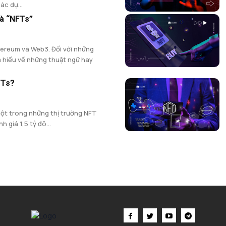
ác dự...
và “NFTs”
hereum và Web3. Đối với những
m hiểu về những thuật ngữ hay
FTs?
ột trong những thị trường NFT
h giá 1,5 tỷ đô...