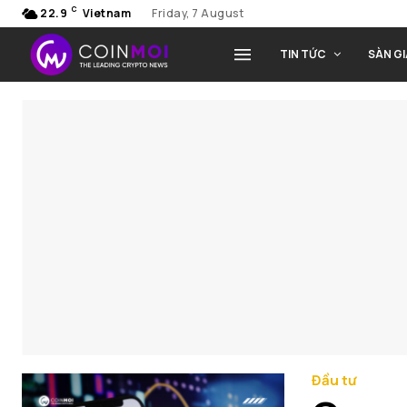
C
22.9
Vietnam
Friday, 7 August
TIN TỨC
SÀN G
Đầu tư