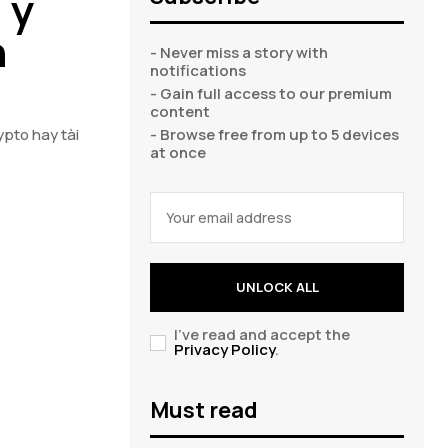
 ý
n
- Never miss a story with
notifications
- Gain full access to our premium
content
ypto hay tài
- Browse free from up to 5 devices
at once
UNLOCK ALL
I've read and accept the
Privacy Policy
.
Must read