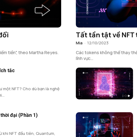
đổi
Tất tần tật về NFT 
Mia
-
12/10/2023
iếm tiền", theo Martha Reyes.
Các tokens không thể thay thế 
lĩnh vực...
ích tắc
ư một NFT? Cho dù bạn là nghệ
...
thời đại (Phần 1)
ừ khi NFT đầu tiên, Quantum,