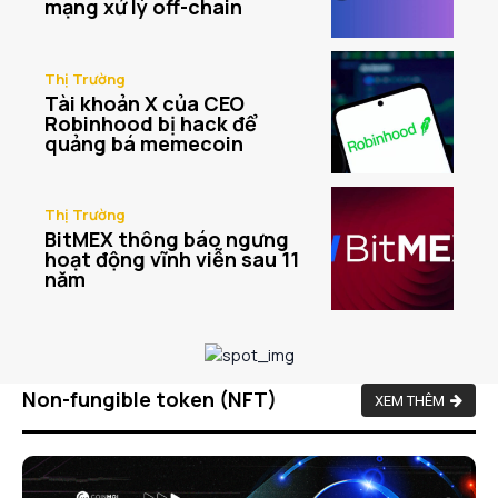
mạng xử lý off-chain
Thị Trường
Tài khoản X của CEO
Robinhood bị hack để
quảng bá memecoin
Thị Trường
BitMEX thông báo ngưng
hoạt động vĩnh viễn sau 11
năm
Non-fungible token (NFT)
XEM THÊM