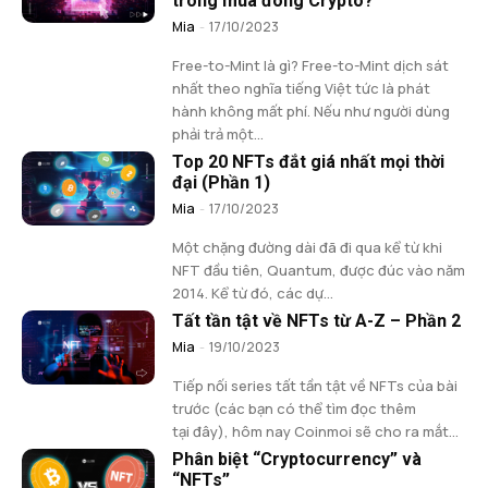
trong mùa đông Crypto?
Mia
-
17/10/2023
Free-to-Mint là gì? Free-to-Mint dịch sát
nhất theo nghĩa tiếng Việt tức là phát
hành không mất phí. Nếu như người dùng
phải trả một...
Top 20 NFTs đắt giá nhất mọi thời
đại (Phần 1)
Mia
-
17/10/2023
Một chặng đường dài đã đi qua kể từ khi
NFT đầu tiên, Quantum, được đúc vào năm
2014. Kể từ đó, các dự...
Tất tần tật về NFTs từ A-Z – Phần 2
Mia
-
19/10/2023
Tiếp nối series tất tần tật về NFTs của bài
trước (các bạn có thể tìm đọc thêm
tại đây), hôm nay Coinmoi sẽ cho ra mắt...
Phân biệt “Cryptocurrency” và
“NFTs”