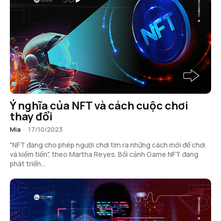
Ý nghĩa của NFT và cách cuộc chơi
thay đổi
Mia
-
17/10/2023
"NFT đang cho phép người chơi tìm ra những cách mới để chơi
và kiếm tiền", theo Martha Reyes. Bối cảnh Game NFT đang
phát triển...