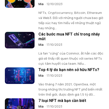
Mia
-
12/10/2023
NFTs, Cryptocurrency, Bitcoin, Ethereum
và Web3. Đối với những người chưa bao giờ
tiếp xúc hay tìm hiểu về những thuật ngữ
hay những...
Các bước mua NFT chỉ trong nháy
mắt
Mia
-
17/10/2023
Là fan "cứng" của Coinmoi, ắt hẳn các độc
giả sẽ thấy rất quen thuộc với series NFTs
cực tâm huyết của team. Nếu...
Top 4 lý do bạn nên sở hữu NFTs?
Mia
-
17/10/2023
Vào tháng 7 năm 2021, OpenSea, một
trong những thị trường NFT phổ biến nhất
trên thế giới, được định giá 1,5 tỷ đô...
7 loại NFT mà bạn cần biết
Mia
-
17/10/2023