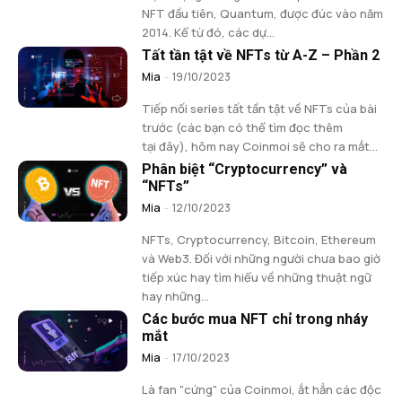
NFT đầu tiên, Quantum, được đúc vào năm
2014. Kể từ đó, các dự...
Tất tần tật về NFTs từ A-Z – Phần 2
Mia
-
19/10/2023
Tiếp nối series tất tần tật về NFTs của bài
trước (các bạn có thể tìm đọc thêm
tại đây), hôm nay Coinmoi sẽ cho ra mắt...
Phân biệt “Cryptocurrency” và
“NFTs”
Mia
-
12/10/2023
NFTs, Cryptocurrency, Bitcoin, Ethereum
và Web3. Đối với những người chưa bao giờ
tiếp xúc hay tìm hiểu về những thuật ngữ
hay những...
Các bước mua NFT chỉ trong nháy
mắt
Mia
-
17/10/2023
Là fan "cứng" của Coinmoi, ắt hẳn các độc