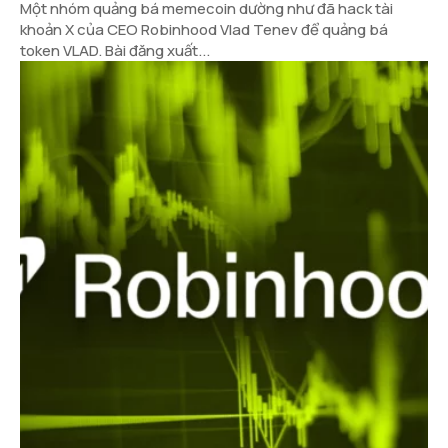
Một nhóm quảng bá memecoin dường như đã hack tài
khoản X của CEO Robinhood Vlad Tenev để quảng bá
token VLAD. Bài đăng xuất...