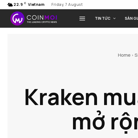
C
22.9
Vietnam
Friday, 7 August
TIN TỨC
SÀN G
Home
S
Kraken mu
mở rộ