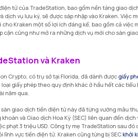
điện tử của TradeStation, bao gồm nền tảng giao dịc
và dịch vụ lưu ký, sẽ được sáp nhập vào Kraken. Việc m
i cho Kraken một số lợi ích đáng kể, bao gồm cả việc 
ếp cận cũng như mở ra những dịch vụ mới cho sàn gia
deStation và Kraken
on Crypto, có trụ sở tại Florida, đã dành được
giấy p
c loại giấy phép theo quy định khác ở hầu hết các tiể
ài năm qua.
 sàn giao dịch tiền điện tử này đã từng vướng mâu th
khoán và Giao dịch Hoa Kỳ (SEC) liên quan đến dịch 
ệc phạt 3 triệu USD. Công ty mẹ TradeStation sau đó
ỏi lĩnh vực tiền điện tử. Kraken cũng từng bị SEC
khởi k