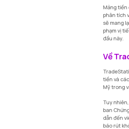
Mảng tiền 
phân tích 
sẽ mang lạ
phạm vị ti
đầu này.
Về Tra
TradeStati
tiền và cá
Mỹ trong v
Tuy nhiên,
ban Chứng 
dẫn đến vi
báo rút kh