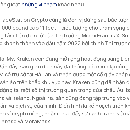
hàng loạt
những vi phạm
khác nhau.
TradeStation Crypto cũng là đơn vị đứng sau bức tượ
3,000 pound cao 11 feet – biểu tượng cho tham vọng b
g tâm tiền điện tử của Thị trưởng Miami Francis X. Su
 khánh thành vào đầu năm 2022 bởi chính Thị trưởn
tại Mỹ, Kraken còn đang mở rộng hoạt động sang Liê
ần đây, sàn giao dịch này đã thông báo mua lại công 
M có trụ sở tại Hà Lan và nhận được một số giấy phép
i sản ảo trên khắp khu vực này. Kraken cũng đã nhận 
động tại một số thị trường quan trọng của châu Âu, 
a và Ireland. Ngoài ra, sàn cũng đang tập trung vào 
ẩm và dịch vụ của mình. Điển hình là kế hoạch triển kh
nh ví crypto riêng, nhằm thúc đẩy sự cạnh tranh với c
oinbase và MetaMask.