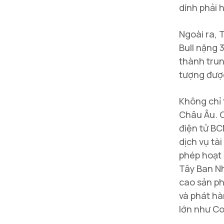
dính phải 
Ngoài ra, 
Bull nặng 
thành trun
tượng được
Không chỉ 
Châu Âu. G
điện tử BC
dịch vụ tà
phép hoạt 
Tây Ban Nh
cao sản ph
và phát hà
lớn như C