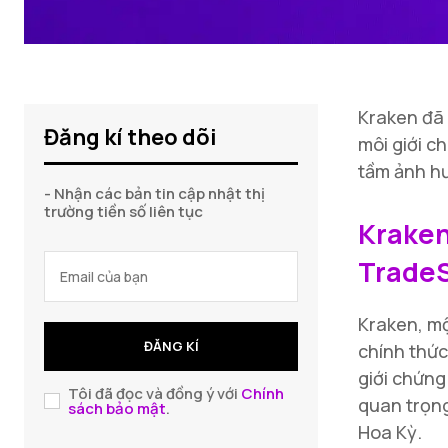
Kraken đã
Đăng kí theo dõi
môi giới c
tầm ảnh hư
- Nhận các bản tin cập nhật thị
trường tiền số liên tục
Kraken
TradeS
Kraken, mộ
ĐĂNG KÍ
chính thức
giới chứng
Tôi đã đọc và đồng ý với
Chính
quan trọng
sách bảo mật
.
Hoa Kỳ.