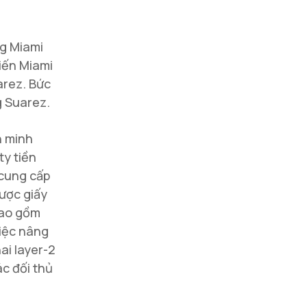
ng Miami
iến Miami
arez. Bức
g Suarez.
n minh
ty tiền
 cung cấp
được giấy
bao gồm
việc nâng
ai layer-2
ác đối thủ