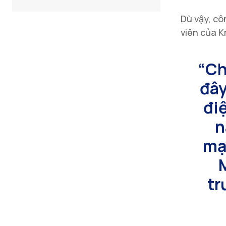
Dù vậy, cô
viên của K
“Ch
đây
đi
n
mạ
tr