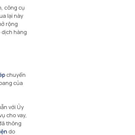
h, công cụ
ua lại này
mở rộng
o dịch hàng
hép
chuyển
u bang của
uẫn với Ủy
vụ cho vay,
 đã thông
iện
do