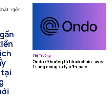
 phát ngôn
 gần
tiền
ịch
Thị Trường
ẩy
Ondo rẽ hướng từ blockchain Layer
1 sang mạng xử lý off-chain
tại
g
mới