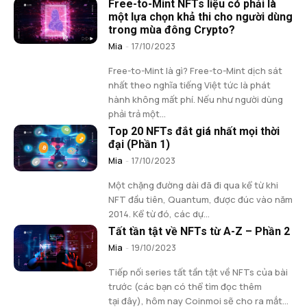
Free-to-Mint NFTs liệu có phải là
một lựa chọn khả thi cho người dùng
trong mùa đông Crypto?
Mia
-
17/10/2023
Free-to-Mint là gì? Free-to-Mint dịch sát
nhất theo nghĩa tiếng Việt tức là phát
hành không mất phí. Nếu như người dùng
phải trả một...
Top 20 NFTs đắt giá nhất mọi thời
đại (Phần 1)
Mia
-
17/10/2023
Một chặng đường dài đã đi qua kể từ khi
NFT đầu tiên, Quantum, được đúc vào năm
2014. Kể từ đó, các dự...
Tất tần tật về NFTs từ A-Z – Phần 2
Mia
-
19/10/2023
Tiếp nối series tất tần tật về NFTs của bài
trước (các bạn có thể tìm đọc thêm
tại đây), hôm nay Coinmoi sẽ cho ra mắt...