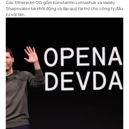
Các Ethereum OG gồm Konstantin Lomashuk và Vasiliy
Shapovalov tái khởi động và lập quỹ tài trợ cho công ty đầu
tư với tên...