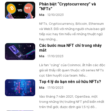
Phân biệt “Cryptocurrency” và
“NFTs”
Mia
-
12/10/2023
NFTs, Cryptocurrency, Bitcoin, Ethereum
và Web3. Đối với những người chưa bao giờ
tiếp xúc hay tìm hiểu về những thuật ngữ
hay những...
Các bước mua NFT chỉ trong nháy
mắt
Mia
-
17/10/2023
Là fan "cứng" của Coinmoi, ắt hẳn các độc
giả sẽ thấy rất quen thuộc với series NFTs
cực tâm huyết của team. Nếu...
Top 4 lý do bạn nên sở hữu NFTs?
Mia
-
17/10/2023
Vào tháng 7 năm 2021, OpenSea, một
trong những thị trường NFT phổ biến nhất
trên thế giới, được định giá 1,5 tỷ đô...