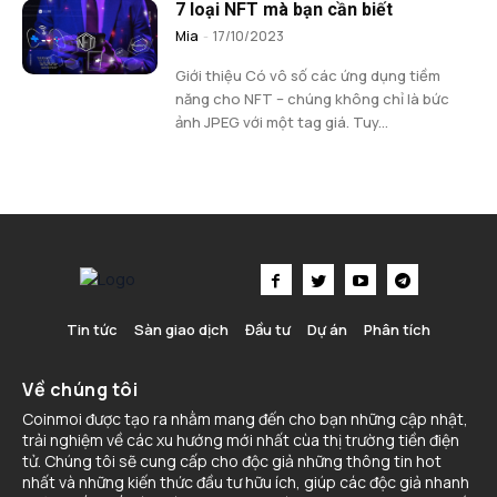
7 loại NFT mà bạn cần biết
Mia
-
17/10/2023
Giới thiệu Có vô số các ứng dụng tiềm
năng cho NFT – chúng không chỉ là bức
ảnh JPEG với một tag giá. Tuy...
Tin tức
Sàn giao dịch
Đầu tư
Dự án
Phân tích
Về chúng tôi
Coinmoi được tạo ra nhằm mang đến cho bạn những cập nhật,
trải nghiệm về các xu hướng mới nhất cùa thị trường tiền điện
tử. Chúng tôi sẽ cung cấp cho độc giả những thông tin hot
nhất và những kiến thức đầu tư hữu ích, giúp các độc giả nhanh