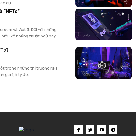
ác dự...
và “NFTs”
hereum và Web3. Đối với những
m hiểu về những thuật ngữ hay
FTs?
ột trong những thị trường NFT
h giá 1,5 tỷ đô...