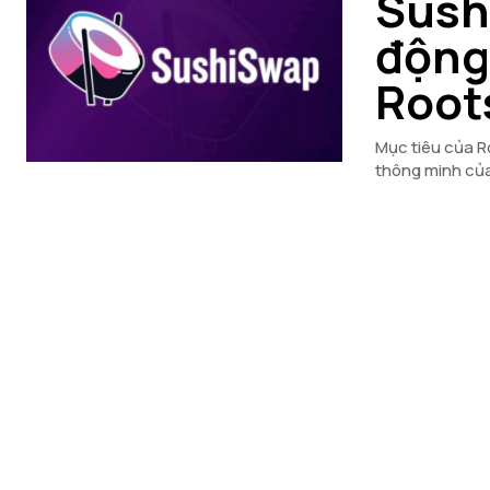
Sush
động 
Root
Mục tiêu của R