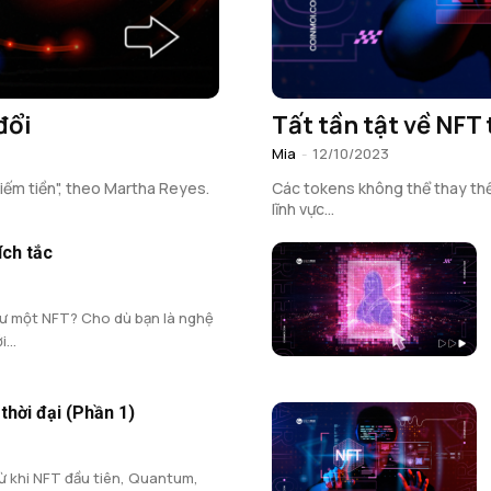
đổi
Tất tần tật về NFT 
Mia
-
12/10/2023
iếm tiền", theo Martha Reyes.
Các tokens không thể thay thế 
lĩnh vực...
ích tắc
ư một NFT? Cho dù bạn là nghệ
...
thời đại (Phần 1)
ừ khi NFT đầu tiên, Quantum,