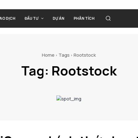
IAO DỊCH
ĐẦU TƯ
DỰ ÁN
PHÂN TÍCH
Home
Tags
Rootstock
Tag:
Rootstock