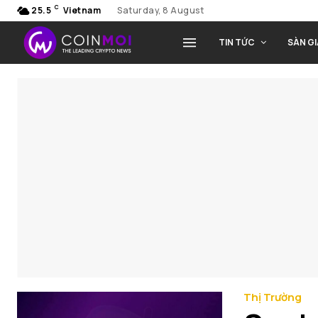
C
25.5
Vietnam
Saturday, 8 August
TIN TỨC
SÀN G
Thị Trường