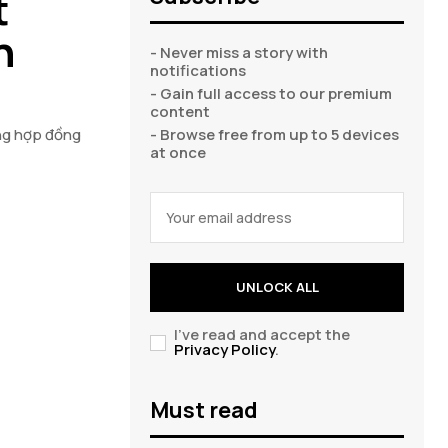
t
n
- Never miss a story with
notifications
- Gain full access to our premium
content
ăng hợp đồng
- Browse free from up to 5 devices
at once
UNLOCK ALL
I've read and accept the
Privacy Policy
.
Must read